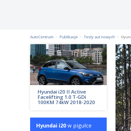
AutoCentrum
Publikacje
Testy aut nowych
Hyund
Hyundai i20 II Active
Facelifting 1.0 T-GDi
100KM 74kW 2018-2020
Hyundai i20
w pigułce