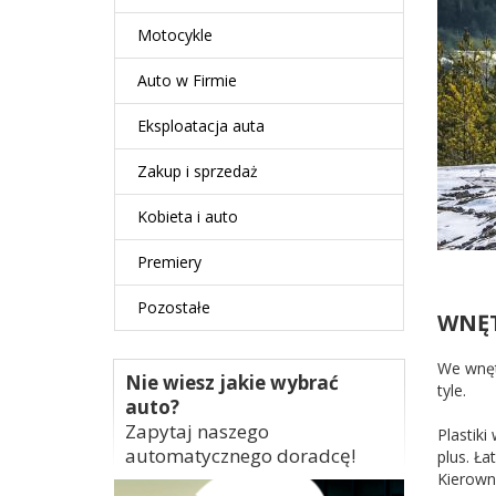
Motocykle
Auto w Firmie
Eksploatacja auta
Zakup i sprzedaż
Kobieta i auto
Premiery
Pozostałe
WNĘT
We wnę
Nie wiesz jakie wybrać
tyle.
auto?
Zapytaj naszego
Plastiki
automatycznego doradcę!
plus. Ła
Kierowni