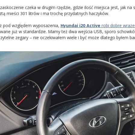
 zaskoczenie czeka w drugim rzędzie, gdzie ilość miejsca jest, jak 
ztą mieści 301 litrów i ma trochę przydatnych haczyków.
eż pod względem wyposażenia,
Hyundai i20 Active
robi dobre wraże
wane już w standardzie. Mamy też dwa wejścia USB, sporo schowk
 czytelne zegary – nie oczekiwałem wiele i być może dlatego byłem b