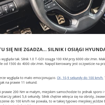
TU SIĘ NIE ZGADZA… SILNIK I OSIĄGI HYUNDA
a wygląda tak. Silnik 1.0 T-GDI osiąga 100 KM przy 6000 obr./min
ale od 1500 do 4000 obr./min. Napęd kierowany jest oczywiście na pr
erze wygląda to mało emocjonująco.
Ot, 10,9 sekundy do 100 km/h.
T
jak na prawie 11 sekund.
i prawie 200 Nm w małym, miejskim samochodzie to jednak sporo i w
starczy jakieś 5,6 sekundy. Silnik chętnie wkręca się na obroty, żwaw
szenie do 100 km/h nie powala, to w takiej typowo miejskiej jeździe 