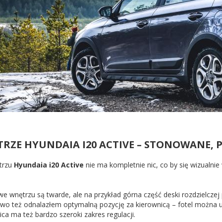
RZE HYUNDAIA I20 ACTIVE – STONOWANE,
trzu
Hyundaia i20 Active
nie ma kompletnie nic, co by się wizualnie
 we wnętrzu są twarde, ale na przykład górna część deski rozdzielczej
two też odnalazłem optymalną pozycję za kierownicą – fotel można ust
ca ma też bardzo szeroki zakres regulacji.