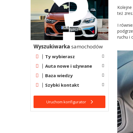
Kolejne
też zres
I równi
podgrze
ruchu i
Wyszukiwarka
samochodów
Ty wybierasz
Auta nowe i używane
Baza wiedzy
Szybki kontakt
Uruchom konfigurator