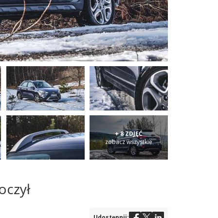
+ 8 ZDJĘĆ
zobacz wszystkie
oczył
Udostępnij: