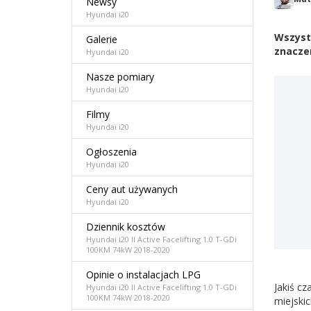
Newsy
Hyundai i20
Wszyst
Galerie
znaczen
Hyundai i20
Nasze pomiary
Hyundai i20
Filmy
Hyundai i20
Ogłoszenia
Hyundai i20
Ceny aut używanych
Hyundai i20
Dziennik kosztów
Hyundai i20 II Active Facelifting 1.0 T-GDi
100KM 74kW 2018-2020
Opinie o instalacjach LPG
Jakiś c
Hyundai i20 II Active Facelifting 1.0 T-GDi
100KM 74kW 2018-2020
miejski