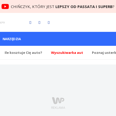
CHIŃCZYK, KTÓRY JEST
LEPSZY OD PASSATA I SUPERB
?
cyjny
NARZĘDZIA
Ile
kosztuje Cię
auto?
Wyszukiwarka aut
Poznaj uster