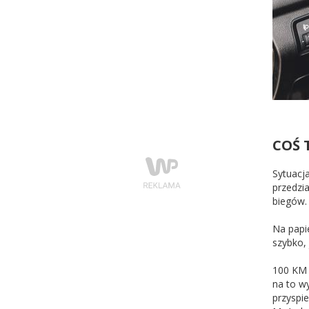
COŚ 
Sytuacj
przedzi
biegów.
Na papi
szybko, 
100 KM 
na to wy
przyspie