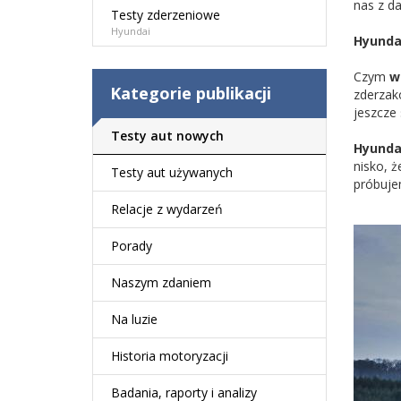
nas z d
Testy zderzeniowe
Hyundai
Hyunda
Czym
w
Kategorie publikacji
zderzakó
jeszcze
Testy aut nowych
Hyundai
nisko, ż
Testy aut używanych
próbuje
Relacje z wydarzeń
Porady
Naszym zdaniem
Na luzie
Historia motoryzacji
Badania, raporty i analizy