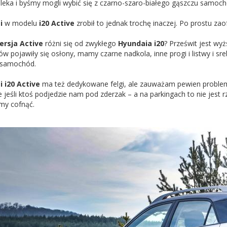
aleka i byśmy mogli wybić się z czarno-szaro-białego gąszczu samoc
i
w modelu
i20 Active
zrobił to jednak trochę inaczej. Po prostu za
ersja Active
różni się od zwykłego
Hyundaia i20
? Prześwit jest wy
w pojawiły się osłony, mamy czarne nadkola, inne progi i listwy i sr
 samochód.
 i20 Active
ma też dedykowane felgi, ale zauważam pewien problem
e jeśli ktoś podjedzie nam pod zderzak – a na parkingach to nie jest r
my cofnąć.