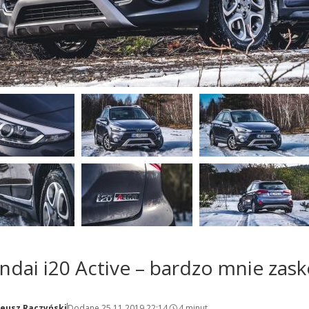
ndai i20 Active – bardzo mnie zask
eusz Raczyński
Dodane 25.11.2019 22:14
4 minut