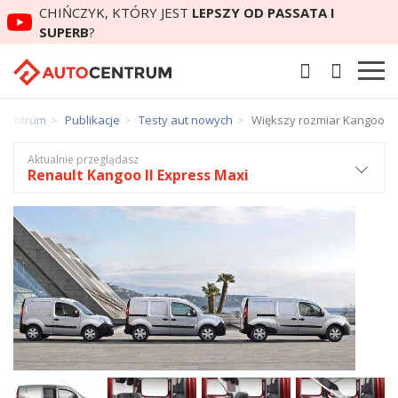
CHIŃCZYK, KTÓRY JEST
LEPSZY OD PASSATA I
SUPERB
?
oCentrum
Publikacje
Testy aut nowych
Większy rozmiar Kangoo
Aktualnie przeglądasz
Renault Kangoo II Express Maxi