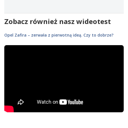
Zobacz również nasz wideotest
Opel Zafira – zerwała z pierwotną ideą. Czy to dobrze?