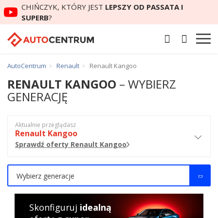
CHIŃCZYK, KTÓRY JEST
LEPSZY OD PASSATA I
SUPERB
?
AutoCentrum
Renault
Renault Kangoo
RENAULT KANGOO
– WYBIERZ
GENERACJĘ
Aktualnie przeglądasz
Renault Kangoo
Sprawdź oferty Renault Kangoo
Wybierz generacje
Skonfiguruj
idealną