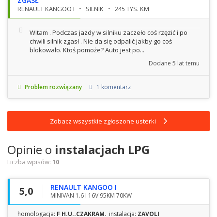
ZGASŁ
RENAULT KANGOO I
SILNIK
245 TYS. KM
Witam . Podczas jazdy w silniku zaczeło coś rzęzić i po
chwili silnik zgasł . Nie da się odpalić jakby go coś
blokowało. Ktoś pomoże? Auto jest po...
Dodane
5 lat temu
Problem rozwiązany
1 komentarz
Zobacz wszystkie zgłoszone usterki
Opinie o
instalacjach LPG
Liczba wpisów:
10
RENAULT KANGOO I
5,0
MINIVAN 1.6 I 16V 95KM 70KW
homologacja:
F H.U..CZAKRAM.
instalacja:
ZAVOLI