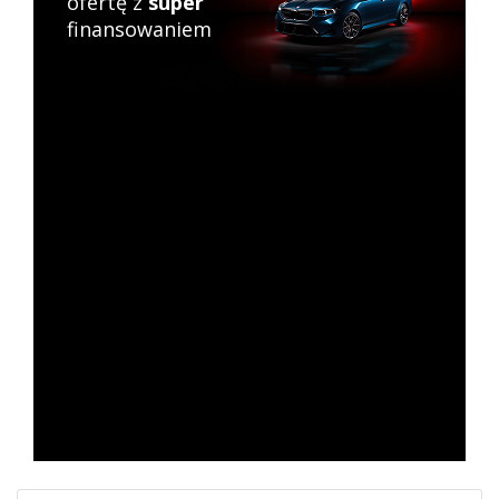
ofertę z
super
finansowaniem