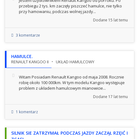
Jestem użytkownikiem Renault Kangoo od pół roku. Po
przebiegu 2 tys. km zaczęły piszczeć hamulce, nie tylko
przy hamowaniu, podczas wolnej jazdy...
Dodane
15 lat temu
3 komentarze
HAMULCE.
RENAULT KANGOO II
UKŁAD HAMULCOWY
Witam Posiadam Renault Kangoo od maja 2008. Rocznie
robię około 100 000km. W tym modelu Kangoo występuje
problem z układem hamulcowym mianowicie...
Dodane
17 lat temu
1 komentarz
SILNIK SIE ZATRZYMAŁ PODCZAS JAZDY ZACZĄŁ RZĘIĆ I