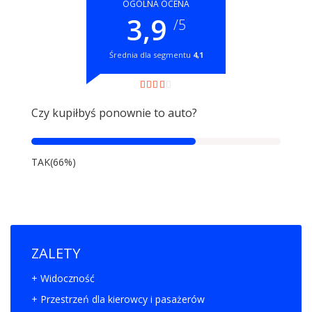
OGÓLNA OCENA
3,9
/5
Średnia dla segmentu
4,1
Czy kupiłbyś ponownie to auto?
TAK(66%)
ZALETY
+ Widoczność
+ Przestrzeń dla kierowcy i pasażerów