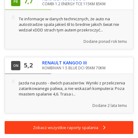
7,7
PB
COMBI 1.2 ENERGY TCE 115KM 85KW
Te informacje w danych technicznych, że auto na
autostradzie spala jakieś 6l to brednie jakich świat nie
widział xDDD strach tym autem przekroczyć...
Dodane
ponad rok temu
RENAULT KANGOO III
5,2
ON
KOMBIVAN 1.5 BLUE DCI 95KM 70KW
Jazda na pusto - dwóch pasażerów. Wyniki z przeliczenia
zatankowanego paliwa, a nie wskazań komputera: Poza
miastem spalanie 4,6. Trasa i...
Dodane
2 lata temu
Zobacz wszystkie raporty spalania