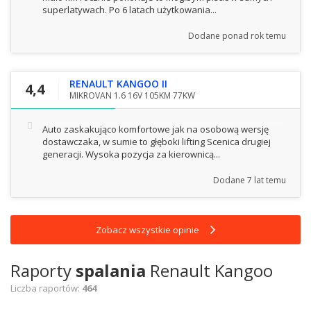
superlatywach. Po 6 latach użytkowania...
Dodane
ponad rok temu
RENAULT KANGOO II
4,4
MIKROVAN 1.6 16V 105KM 77KW
Auto zaskakująco komfortowe jak na osobową wersję
dostawczaka, w sumie to głęboki lifting Scenica drugiej
generacji. Wysoka pozycja za kierownicą...
Dodane
7 lat temu
Zobacz wszystkie opinie
Raporty
spalania
Renault Kangoo
Liczba raportów:
464