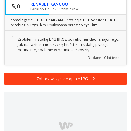
RENAULT KANGOO II
5,0
EXPRESS 1.6 16V 105KM 77KW
homologacja:
F H.U..CZAKRAM.
instalacja:
BRC Sequent P&D
przebieg:
50 tys. km
użytkowana przez:
15 tys. km
Zrobiłem instalkę LPG BRC z po rekomendacji znajomego.
Jak na razie same oszczędności, silnik dalej pracuje
normalnie, spalanie w normie ale koszty...
Dodane
10 lat temu
Zobacz wszystkie opinie LPG