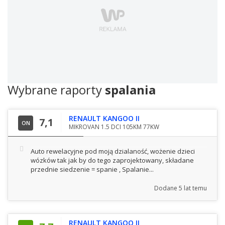
Wybrane raporty
spalania
RENAULT KANGOO II
7,1
ON
MIKROVAN 1.5 DCI 105KM 77KW
Auto rewelacyjne pod moją dzialaność, wożenie dzieci
wózków tak jak by do tego zaprojektowany, składane
przednie siedzenie = spanie , Spalanie...
Dodane
5 lat temu
RENAULT KANGOO II