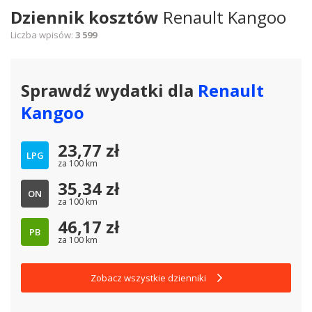
Dziennik kosztów
Renault Kangoo
Liczba wpisów:
3 599
Sprawdź wydatki dla
Renault
Kangoo
23,77
zł
LPG
za 100 km
35,34
zł
ON
za 100 km
46,17
zł
PB
za 100 km
Zobacz wszystkie dzienniki