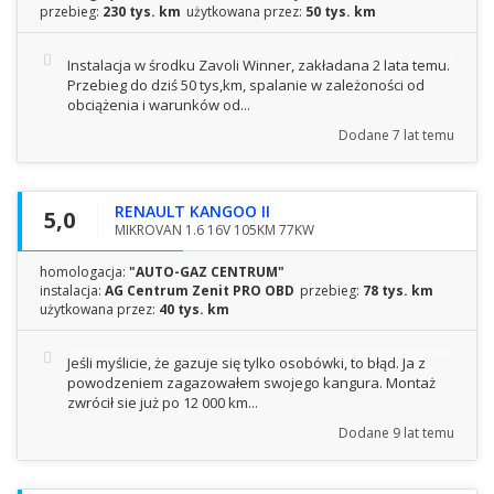
przebieg:
230 tys. km
użytkowana przez:
50 tys. km
Instalacja w środku Zavoli Winner, zakładana 2 lata temu.
Przebieg do dziś 50 tys,km, spalanie w zależoności od
obciążenia i warunków od...
Dodane
7 lat temu
RENAULT KANGOO II
5,0
MIKROVAN 1.6 16V 105KM 77KW
homologacja:
"AUTO-GAZ CENTRUM"
instalacja:
AG Centrum Zenit PRO OBD
przebieg:
78 tys. km
użytkowana przez:
40 tys. km
Jeśli myślicie, że gazuje się tylko osobówki, to błąd. Ja z
powodzeniem zagazowałem swojego kangura. Montaż
zwrócił sie już po 12 000 km...
Dodane
9 lat temu