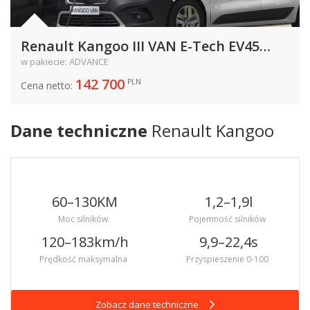
Renault Kangoo III VAN E-Tech EV45
11kW ECOLOADER 120KM 88kW od 2022
w pakiecie: ADVANCE
142 700
PLN
Cena netto:
Dane techniczne
Renault Kangoo
60–130
KM
1,2–1,9
l
Moc silników
Pojemność silników
120–183
km/h
9,9–22,4
s
Prędkość maksymalna
Przyspieszenie 0-100
Zobacz dane techniczne