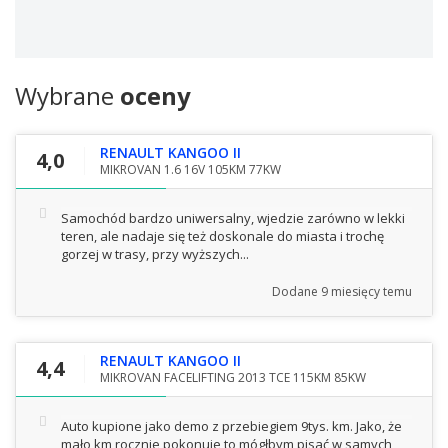
Wybrane
oceny
RENAULT KANGOO II
4,0
MIKROVAN 1.6 16V 105KM 77KW
Samochód bardzo uniwersalny, wjedzie zarówno w lekki
teren, ale nadaje się też doskonale do miasta i trochę
gorzej w trasy, przy wyższych...
Dodane
9 miesięcy temu
RENAULT KANGOO II
4,4
MIKROVAN FACELIFTING 2013 TCE 115KM 85KW
Auto kupione jako demo z przebiegiem 9tys. km. Jako, że
mało km rocznie pokonuje to mógłbym pisać w samych