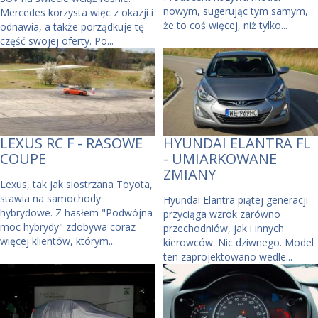
nowym, sugerując tym samym,
Mercedes korzysta więc z okazji i
że to coś więcej, niż tylko...
odnawia, a także porządkuje tę
część swojej oferty. Po...
LEXUS RC F - RASOWE
HYUNDAI ELANTRA FL
COUPE
- UMIARKOWANE
ZMIANY
Lexus, tak jak siostrzana Toyota,
stawia na samochody
Hyundai Elantra piątej generacji
hybrydowe. Z hasłem "Podwójna
przyciąga wzrok zarówno
moc hybrydy" zdobywa coraz
przechodniów, jak i innych
więcej klientów, którym...
kierowców. Nic dziwnego. Model
ten zaprojektowano wedle...