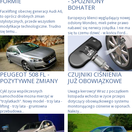
FORMIE
- SPÓŹNIONY
BOHATER
Facelifting obecnej generacji Audi A6,
to oprócz drobnych zmian
Europejscy klienci wyglądający nowej
stylistycznych, przede wszystkim
odsłony Mondeo, mieli pełne prawo
modyfikacje technologiczne. Trudno
nabawić się nerwicy żołądka. I nie ma
się temu...
się tu czemu dziwić - w końcu Ford...
PEUGEOT 508 FL -
CZUJNIKI CIŚNIENIA
POZYTYWNE ZMIANY
JUŻ OBOWIĄZKOWE
Cykl życia współczesnych
Uwaga kierowcy! Wraz z początkiem
samochodów można mierzyć w
listopada wchodzi w życie przepis
"trzylatkach". Nowy model - trzy lata -
dotyczący obowiązkowego systemu
lifting - trzy lata - gruntowna
monitorującego ciśnienie w oponach.
przebudowa...
Należy...