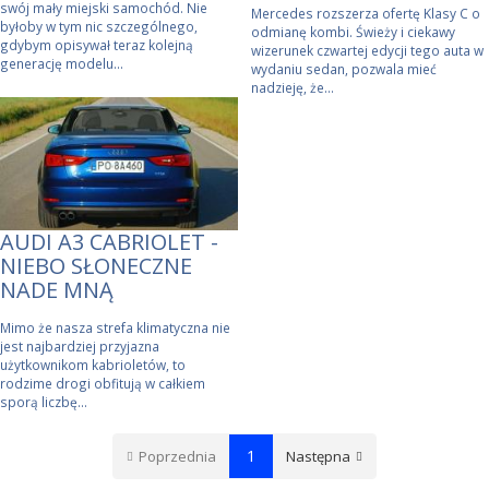
swój mały miejski samochód. Nie
Mercedes rozszerza ofertę Klasy C o
byłoby w tym nic szczególnego,
odmianę kombi. Świeży i ciekawy
gdybym opisywał teraz kolejną
wizerunek czwartej edycji tego auta w
generację modelu...
wydaniu sedan, pozwala mieć
nadzieję, że...
AUDI A3 CABRIOLET -
NIEBO SŁONECZNE
NADE MNĄ
Mimo że nasza strefa klimatyczna nie
jest najbardziej przyjazna
użytkownikom kabrioletów, to
rodzime drogi obfitują w całkiem
sporą liczbę...
1
Poprzednia
Następna