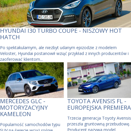
HYUNDAI I30 TURBO COUPE - NISZOWY HOT
HATCH
Po spektakularnym, ale niezbyt udanym epizodzie z modelem
Veloster, Hyundai postanowił wziąć przykład z innych producentów i
zaoferować klientom...
MERCEDES GLC -
TOYOTA AVENSIS FL -
MOTORYZACYJNY
EUROPEJSKA PREMIERA
KAMELEON
Trzecia generacja Toyoty Avensis
przeszła gruntowną przebudowę.
Popularność samochodów typu
Producent nazywa model
SUV na świecie wciąż rośnie.