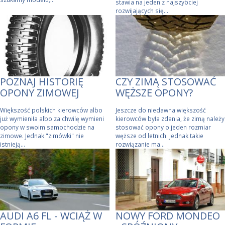
stawia na jeden z najszybciej
rozwijających się...
POZNAJ HISTORIĘ
CZY ZIMĄ STOSOWAĆ
OPONY ZIMOWEJ
WĘŻSZE OPONY?
Większość polskich kierowców albo
Jeszcze do niedawna większość
już wymieniła albo za chwilę wymieni
kierowców była zdania, że zimą należy
opony w swoim samochodzie na
stosować opony o jeden rozmiar
zimowe. Jednak "zimówki" nie
węższe od letnich. Jednak takie
istnieją...
rozwiązanie ma...
AUDI A6 FL - WCIĄŻ W
NOWY FORD MONDEO