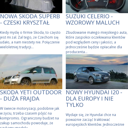
NOWA SKODA SUPERB
SUZUKI CELERIO -
- CZESKI KRYSZTAŁ
WZOROWY MALUCH
Kiedy myślę o firmie Skoda, to często
Zbudowanie małego miejskiego auta,
jest mi żal. Żal tego, że Czechom się
które zaspokoi oczekiwania klientów
udało, a nam niestety nie. Połączenie
pod względem ceny i jakości, a
wieloletniej tradycji...
jednocześnie będzie opłacalne dla
producenta...
SKODA YETI OUTDOOR
NOWY HYUNDAI I20 -
- DUŻA FRAJDA
DLA EUROPY I NIE
TYLKO
W świecie motoryzacji, podobnie jak
w życiu, trzeba czasem pójść na
Wydaje się, że Hyundai chce na
kompromis. Ograniczony budżet na
poważnie zacząć traktować
zakup samochodu powoduje, że
europejskich klientów. Jednocześnie
szukamy modelu,...