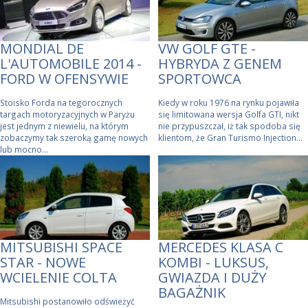
MONDIAL DE
VW GOLF GTE -
L'AUTOMOBILE 2014 -
HYBRYDA Z GENEM
FORD W OFENSYWIE
SPORTOWCA
Stoisko Forda na tegorocznych
Kiedy w roku 1976 na rynku pojawiła
targach motoryzacyjnych w Paryżu
się limitowana wersja Golfa GTI, nikt
jest jednym z niewielu, na którym
nie przypuszczał, iż tak spodoba się
zobaczymy tak szeroką gamę nowych
klientom, że Gran Turismo Injection...
lub mocno...
MITSUBISHI SPACE
MERCEDES KLASA C
STAR - NOWE
KOMBI - LUKSUS,
WCIELENIE COLTA
GWIAZDA I DUŻY
BAGAŻNIK
Mitsubishi postanowiło odświeżyć