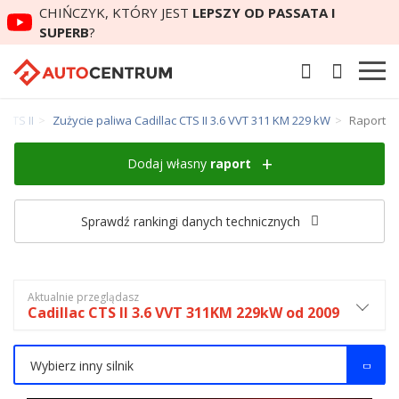
CHIŃCZYK, KTÓRY JEST
LEPSZY OD PASSATA I
SUPERB
?
 CTS II
Zużycie paliwa Cadillac CTS II 3.6 VVT 311 KM 229 kW
Raport
Dodaj własny
raport
Sprawdź rankingi danych technicznych
Aktualnie przeglądasz
Cadillac CTS II 3.6 VVT 311KM 229kW od 2009
Wybierz inny silnik