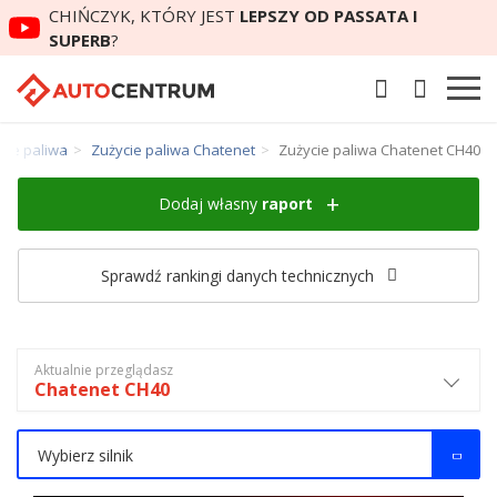
CHIŃCZYK, KTÓRY JEST
LEPSZY OD PASSATA I
SUPERB
?
cie paliwa
Zużycie paliwa Chatenet
Zużycie paliwa Chatenet CH40
Dodaj własny
raport
Sprawdź rankingi danych technicznych
Aktualnie przeglądasz
Chatenet CH40
Wybierz silnik