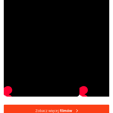
Zobacz więcej
filmów