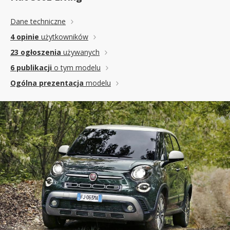
Dane techniczne
4 opinie
użytkowników
23 ogłoszenia
używanych
6 publikacji
o tym modelu
Ogólna prezentacja
modelu