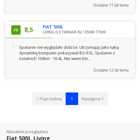
Dodane
11 lat temu
FIAT 500L
8,5
PB
LIVING 0.9 TWINAIR 8V 105KM 77KW
Spalanie nie wyglądało dobrze. Utrzymując jako-taką
dynamikę komputer pokazywał 8.5-9.5L. Spalanie z
ostatnich 100km - 10.4L. Nie wiem kto...
Dodane
12 lat temu
1
Poprzednia
Następna
Aktualnie przeglądasz
Fiat 500L Living