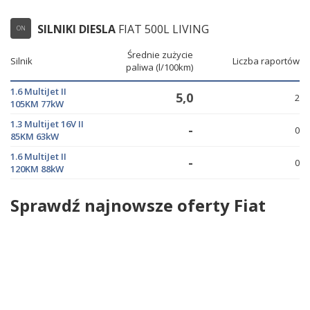
SILNIKI DIESLA
FIAT 500L LIVING
ON
Średnie zużycie
Silnik
Liczba raportów
paliwa (l/100km)
1.6 MultiJet II
5,0
2
105KM 77kW
1.3 Multijet 16V II
-
0
85KM 63kW
1.6 MultiJet II
-
0
120KM 88kW
Sprawdź najnowsze oferty Fiat