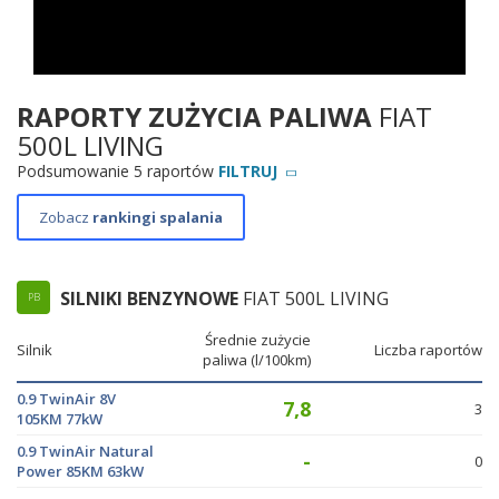
RAPORTY ZUŻYCIA PALIWA
FIAT
500L LIVING
Podsumowanie 5 raportów
FILTRUJ
Zobacz
rankingi spalania
SILNIKI BENZYNOWE
FIAT 500L LIVING
PB
Średnie zużycie
Silnik
Liczba raportów
paliwa (l/100km)
0.9 TwinAir 8V
7,8
3
105KM 77kW
0.9 TwinAir Natural
-
0
Power 85KM 63kW