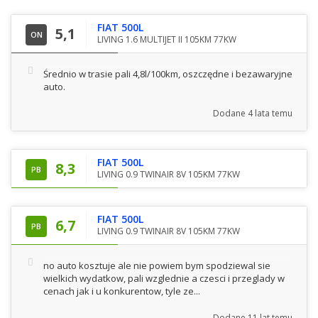
FIAT 500L
5,1
ON
LIVING 1.6 MULTIJET II 105KM 77KW
Średnio w trasie pali 4,8l/100km, oszczędne i bezawaryjne
auto.
Dodane
4 lata temu
FIAT 500L
8,3
PB
LIVING 0.9 TWINAIR 8V 105KM 77KW
FIAT 500L
6,7
PB
LIVING 0.9 TWINAIR 8V 105KM 77KW
no auto kosztuje ale nie powiem bym spodziewal sie
wielkich wydatkow, pali wzglednie a czesci i przeglady w
cenach jak i u konkurentow, tyle ze...
Dodane
11 lat temu