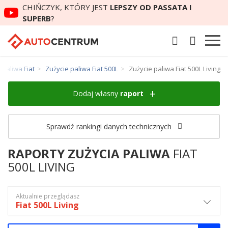
CHIŃCZYK, KTÓRY JEST
LEPSZY OD PASSATA I
SUPERB
?
 paliwa Fiat
Zużycie paliwa Fiat 500L
Zużycie paliwa Fiat 500L Living
Dodaj własny
raport
Sprawdź rankingi danych technicznych
RAPORTY ZUŻYCIA PALIWA
FIAT
500L LIVING
Aktualnie przeglądasz
Fiat 500L Living