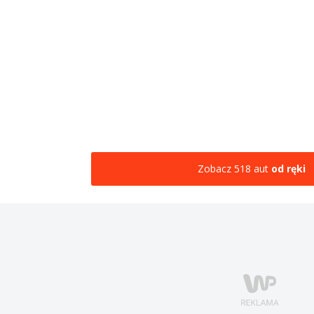
Zobacz 518 aut
od ręki