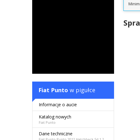
Minim
Spra
Fiat Punto
w pigułce
Informacje o aucie
Katalog nowych
Fiat Punto
Dane techniczne
Fiat Punto Punto 2012 Hatchback 5d 1.2