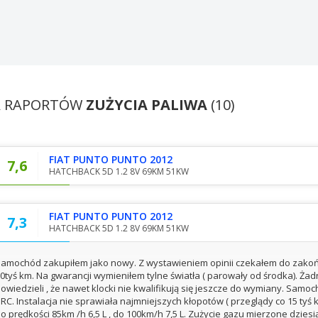
A RAPORTÓW
ZUŻYCIA PALIWA
(10)
FIAT PUNTO PUNTO 2012
7,6
HATCHBACK 5D 1.2 8V 69KM 51KW
FIAT PUNTO PUNTO 2012
7,3
HATCHBACK 5D 1.2 8V 69KM 51KW
amochód zakupiłem jako nowy. Z wystawieniem opinii czekałem do zakoń
0tyś km. Na gwarancji wymieniłem tylne światła ( parowały od środka). Ża
owiedzieli , że nawet klocki nie kwalifikują się jeszcze do wymiany. Sam
RC. Instalacja nie sprawiała najmniejszych kłopotów ( przeglądy co 15 tyś k
o prędkości 85km /h 6,5 L , do 100km/h 7,5 L. Zużycie gazu mierzone dziesi