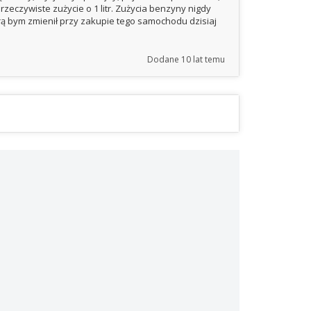
eczywiste zużycie o 1 litr. Zużycia benzyny nigdy
rą bym zmienił przy zakupie tego samochodu dzisiaj
Dodane
10 lat temu