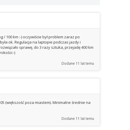
g / 100 km :-) oczywiście był problem zaraz po
 była ok. Regulacja na laptopie podczas jazdy i
związało sprawę, do 3 razy sztuka, przejadę 400 km
okości:-)
Dodane
11 lat temu
o 6.05 (większość poza miastem). Minimalne średnie na
Dodane
11 lat temu