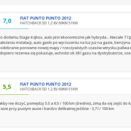
FIAT PUNTO PUNTO 2012
7,0
HATCHBACK 5D 1.2 8V 69KM 51KW
o dodaniu Staga 4 qbox, auto jest ekonomiczne jak hybryda... Niecałe 7 l lp
ałożeniu instalacji, auto gasło po wyrzuceniu na luz już na gazie, benzyna
odebranie ponowne nowej mapy / rzeczywistych czasów wtrysku paliwa ro
 dopiero rezerwa się pokazuje, wchodzi ok 38 l gazu na dystrybutorze, szer
FIAT PUNTO PUNTO 2012
5,5
HATCHBACK 5D 1.2 8V 69KM 51KW
akby nie iliczyć, pomiędzy 5.5 a 6.5 / 100 km (średnio), zimą da się zejść d
rasie przy pustym aucie i bardzo delikatnej jeździe - 3,7 l / 100 km