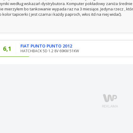
yniki według wskazań dystrybutora. Komputer pokładowy zaniża średnie rz
ie mierzyłem bo tankowanie wypada raz na 3 miesiące. Jedyna rzecz , któ
o kolor tapicerki ( jest czarna i każdy paproch, włos itd na niej widać).
FIAT PUNTO PUNTO 2012
6,1
HATCHBACK 5D 1.2 8V 69KM 51KW