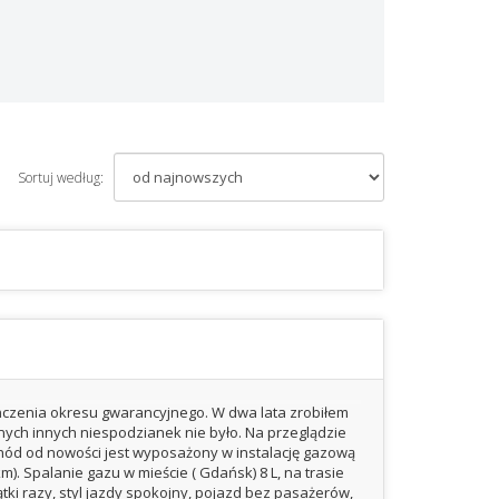
Sortuj według:
czenia okresu gwarancyjnego. W dwa lata zrobiłem
dnych innych niespodzianek nie było. Na przeglądzie
ochód od nowości jest wyposażony w instalację gazową
m). Spalanie gazu w mieście ( Gdańsk) 8 L, na trasie
ątki razy, styl jazdy spokojny, pojazd bez pasażerów,