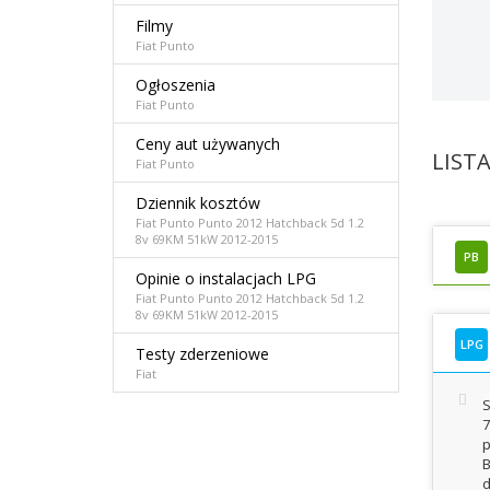
Filmy
Fiat Punto
Ogłoszenia
Fiat Punto
Ceny aut używanych
LIST
Fiat Punto
Dziennik kosztów
Fiat Punto Punto 2012 Hatchback 5d 1.2
8v 69KM 51kW 2012-2015
PB
Opinie o instalacjach LPG
Fiat Punto Punto 2012 Hatchback 5d 1.2
8v 69KM 51kW 2012-2015
LPG
Testy zderzeniowe
Fiat
S
7
p
B
d