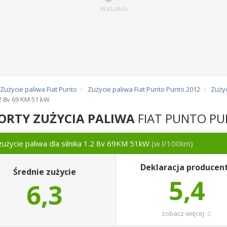
Zużycie paliwa Fiat Punto
Zużycie paliwa Fiat Punto Punto 2012
Zużyc
2 8v 69 KM 51 kW
ORTY ZUŻYCIA PALIWA
FIAT PUNTO P
zużycie paliwa dla silnika 1.2 8v 69KM 51kW
(w l/100km)
Deklaracja producen
Średnie zużycie
5,4
6,3
zobacz więcej