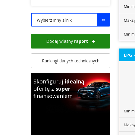
Minim
Wybierz inny silnik
Maksy
Minim
Dodaj własny
raport
LPG
-
Rankingi danych technicznych
Skonfiguruj
idealną
ofertę z
super
finansowaniem
Minim
Maksy