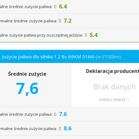
6.4
alne średnie zużycie paliwa:
7.2
malne średnie zużycie paliwa:
5.4
alne zużycie paliwa przy oszczędnej jeździe:
 zużycie paliwa dla silnika 1.2 8v 69KM 51kW
(w l/100km)
Deklaracja producen
Średnie zużycie
7,6
zobacz więcej
7.6
alne średnie zużycie paliwa:
8.6
malne średnie zużycie paliwa: