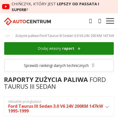
CHIŃCZYK, KTÓRY JEST
LEPSZY OD PASSATA I
SUPERB
?
I Sedan
Zużycie paliwa Ford Taurus III Sedan 3.0 V6 24V 200 KM 147 kW
Dodaj własny
raport
Sprawdź rankingi danych technicznych
RAPORTY ZUŻYCIA PALIWA
FORD
TAURUS III SEDAN
Aktualnie przeglądasz
Ford Taurus III Sedan 3.0 V6 24V 200KM 147kW
1995-1999