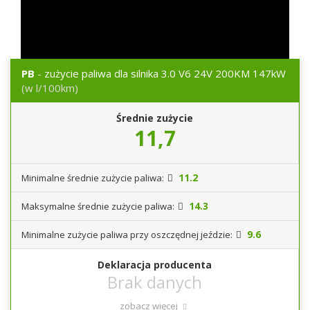
PB
- zużycie paliwa dla silnika 3.0 V6 24V 200KM 147kW
(w l/100km)
Średnie zużycie
11,7
11.2
Minimalne średnie zużycie paliwa:
14.3
Maksymalne średnie zużycie paliwa:
9.6
Minimalne zużycie paliwa przy oszczędnej jeździe:
Deklaracja producenta
zobacz więcej