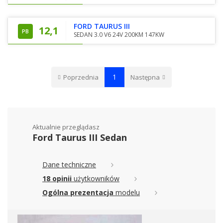
FORD TAURUS III
12,1
PB
SEDAN 3.0 V6 24V 200KM 147KW
1
Poprzednia
Następna
Aktualnie przeglądasz
Ford Taurus III Sedan
Dane techniczne
18 opinii
użytkowników
Ogólna prezentacja
modelu