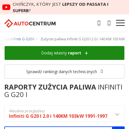
CHIŃCZYK, KTÓRY JEST
LEPSZY OD PASSATA I
SUPERB
?
aliwa Infiniti G G20 I
Zużycie paliwa Infiniti G G20 I 2.0 i 140 KM 103 kW
Dodaj własny
raport
Sprawdź rankingi danych technicznych
RAPORTY ZUŻYCIA PALIWA
INFINITI
G G20 I
Aktualnie przeglądasz
Infiniti G G20 I 2.0 i 140KM 103kW 1991-1997