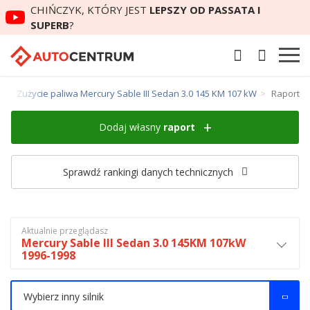
CHIŃCZYK, KTÓRY JEST
LEPSZY OD PASSATA I
SUPERB
?
n
Zużycie paliwa Mercury Sable III Sedan 3.0 145 KM 107 kW
Raport
Dodaj własny
raport
Sprawdź rankingi danych technicznych
Aktualnie przeglądasz
Mercury Sable III Sedan 3.0 145KM 107kW
1996-1998
Wybierz inny silnik