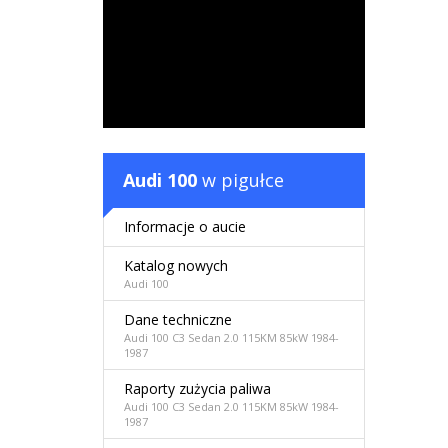
Audi 100
w pigułce
Informacje o aucie
Katalog nowych
Audi 100
Dane techniczne
Audi 100 C3 Sedan 2.0 115KM 85kW 1984-
1987
Raporty zużycia paliwa
Audi 100 C3 Sedan 2.0 115KM 85kW 1984-
1987