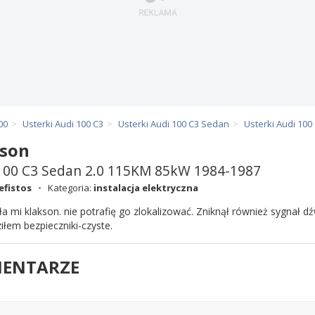
00
Usterki Audi 100 C3
Usterki Audi 100 C3 Sedan
Usterki Audi 100
kson
100 C3 Sedan 2.0 115KM 85kW 1984-1987
efistos
Kategoria:
instalacja elektryczna
ła mi klakson. nie potrafię go zlokalizować. Zniknął również sygnał d
iłem bezpieczniki-czyste.
ENTARZE