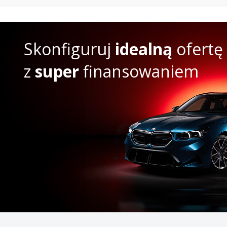
Skonfiguruj
idealną
ofertę
z
super
finansowaniem