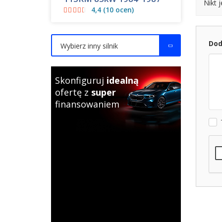
Nikt 
4,4 (10 ocen)
Dod
Wybierz inny silnik
Skonfiguruj
idealną
ofertę z
super
finansowaniem