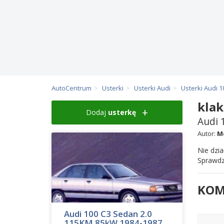
AutoCentrum
Usterki
Usterki Audi
Usterki Audi 1
kla
Dodaj
usterkę
Audi 
Autor:
M
Nie dzia
Sprawdz
KOM
Audi 100 C3 Sedan 2.0
115KM 85kW 1984-1987