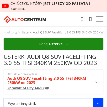
CHIŃCZYK, KTÓRY JEST
LEPSZY OD PASSATA I
SUPERB
?
 Facelifting
Usterki Audi Q8 SUV Facelifting 3.0 55 TFSI 340 KM 250 kW
Dodaj
usterkę
USTERKI AUDI Q8 SUV FACELIFTING
3.0 55 TFSI 340KM 250KW OD 2023
Aktualnie przeglądasz
Audi Q8 SUV Facelifting 3.0 55 TFSI 340KM
250kW od 2023
Sprawdź oferty Audi Q8
Wybierz inny silnik