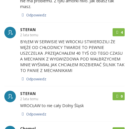
nie ma problemu. Z tyłu amorki nivo. Jak dbasz tak
masz.
Odpowiedz
STEFAN
4
2 lata temu
BYŁEM W SERWISIE WE WROCKU STWIERDZILI ŻE
WĘŻE OD CHŁODNICY TWARDE TO PEWNIE
USZCZELKA .PRZEJACHAŁEM 40 TYŚ OD TEGO CZASU
A MECHANIK Z WYGWIZDOWA POD WAŁBRZYCHEM
MNIE WYŚMIAŁ JAK CHCIAŁEM ROZBIERAĆ ŚILNIK TAK
TO PANIE Z MECHANIKAMI
Odpowiedz
STEFAN
0
2 lata temu
WROCŁAW to nie cały Dolny Śląsk
Odpowiedz
Chomol