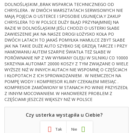
DOLNOŚLĄSKIM ,BRAK WSPARCIA TECHNICZNEGO OD
CHRYSLERA . W DWÓCH WARSZTATACH SERWISOWYCH NIE
MAJĄ POJĘCIA O USTERCE I SPOSOBIE USUNIĘCIA.Y ZAKUP
CHRYSLERA TO W POLSCE DUŻY BŁĄD PRZYNAJMNIEJ NA
RAZIE W DOLNOŚLĄSKIM JEŚLI CHODZI O USTERKI SŁABE
ZAWIESZENIE JAK NA NASZE DROGI ŁOŻYSKO KOŁA PO
DWÓCH LATACH TO JAKAŚ POMYŁKA HAMULCE ZBYT SŁABE
JAK NA TAKIE DUŻE AUTO SZYBKO SIĘ GRZEJĄ TARCZE I PRZY
HAMOWANIU AUTEM SZARPIE ŚWIATŁA TEŻ SŁABE W
PORÓWNANIE NP Z VW WYMIANY OLEJU W SILNIKU CO 10000
SKRZYNIA AUTOMAT 20000 KOSZY Z TYM ZWIĄZANE O WIELE
WYŻSZE NIŻ W INNYCH AUTACH NIE WSPOMNĘ O CZĘŚCIACH
I KŁOPOTACH Z ICH SPROWADZANIEM . W NIEMCZECH NA
POMPĘ WODY I KOMPRESOR KLIMY CZEKAŁEM MIESIĄC .
KOMPRESOR ZAMÓWIONY W STANACH PO WINIE PRZYSZEDŁ
Z INNYM MOCOWANIEM. W HANOWERZE PROBLEM Z
CZĘŚCIAMI JESZCZE WIĘKSZY NIŻ W POLSCE
Czy usterka wystąpiła u Ciebie?
Tak
Nie