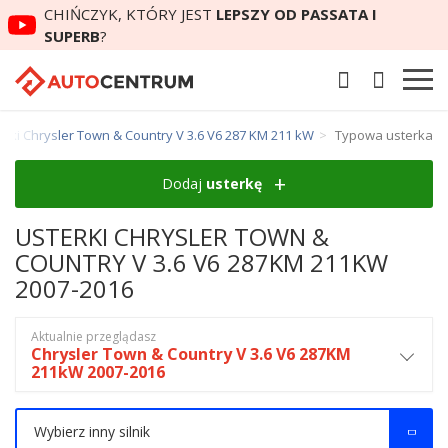
CHIŃCZYK, KTÓRY JEST
LEPSZY OD PASSATA I
SUPERB
?
erki Chrysler Town & Country V 3.6 V6 287 KM 211 kW
Typowa usterka
Dodaj
usterkę
USTERKI CHRYSLER TOWN &
COUNTRY V 3.6 V6 287KM 211KW
2007-2016
Aktualnie przeglądasz
Chrysler Town & Country V 3.6 V6 287KM
211kW 2007-2016
Wybierz inny silnik