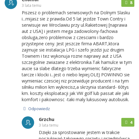
8
3 lata temu
Piszesz o problemach serwisowych na Dolnym Slasku
i...mijasz sie z prawda.Od 5 lat jezdze Town Contry i
serwisuje we Wroclawiu przy ul.Rakietowej [naprawa
aut z USA] i jestem mega zadowolony-fachowa
obsluga,zero problemow z czesciami i bardzo
przystepne ceny. Jest jeszcze firma ABART,ktora
zajmuje sie instalacja LPG i szefo jezdzi juz drugim
Townem i tez wykonuja rozne naprawy aut z USA
szczegolnie zwiazane z elektronika.Tak hamulce w tym
aucie sa slabe dlatego trzeba wymienic fabryczne
tarcze i klocki i...jest o niebo lepiej.OLEJ POWINNO sie
wymieniac czesciej niz przewiduje producent i na tym
silniku milion km wykrecisz,a skrzynia standard- 60tys
km. koszty eksploatacji jak VW golf lub passat ale jaki
komfort i pakownosc -taki maly luksusowy autobusik.
Odpowiedz
Grzchu
4
3 lata temu
Dzięki za sprostowanie jestem w trakcie
poszukiwań takowego sprzętu i przedmówca