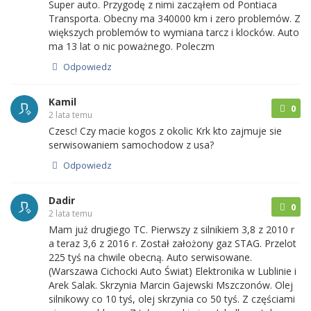
Super auto. Przygodę z nimi zacząłem od Pontiaca
Transporta. Obecny ma 340000 km i zero problemów. Z
większych problemów to wymiana tarcz i klocków. Auto
ma 13 lat o nic poważnego. Poleczm
Odpowiedz
Kamil
0
2 lata temu
Czesc! Czy macie kogos z okolic Krk kto zajmuje sie
serwisowaniem samochodow z usa?
Odpowiedz
Dadir
0
2 lata temu
Mam już drugiego TC. Pierwszy z silnikiem 3,8 z 2010 r
a teraz 3,6 z 2016 r. Został założony gaz STAG. Przelot
225 tyś na chwile obecną. Auto serwisowane.
(Warszawa Cichocki Auto Świat) Elektronika w Lublinie i
Arek Salak. Skrzynia Marcin Gajewski Mszczonów. Olej
silnikowy co 10 tyś, olej skrzynia co 50 tyś. Z częściami