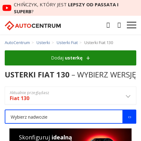
CHIŃCZYK, KTÓRY JEST
LEPSZY OD PASSATA I
SUPERB
?
AutoCentrum
Usterki
Usterki Fiat
Usterki Fiat 130
Dodaj
usterkę
USTERKI FIAT 130
– WYBIERZ WERSJĘ
Aktualnie przeglądasz
Fiat 130
Wybierz nadwozie
Skonfiguruj
idealną