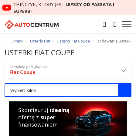
CHIŃCZYK, KTÓRY JEST
LEPSZY OD PASSATA I
SUPERB
?
um
Usterki
Usterki Fiat
Usterki Fiat Coupe
Dodawanie usterki
USTERKI FIAT COUPE
Aktualnie przeglądasz
Fiat Coupe
Wybierz silnik
Skonfiguruj
idealną
ofertę z
super
finansowaniem