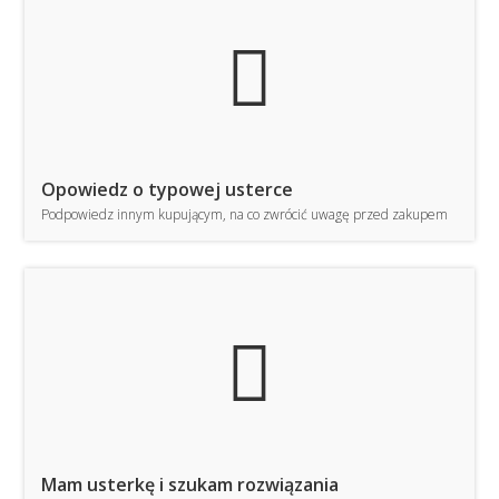
TE
Opowiedz o typowej usterce
Podpowiedz innym kupującym, na co zwrócić uwagę przed zakupem
TE
Mam usterkę i szukam rozwiązania