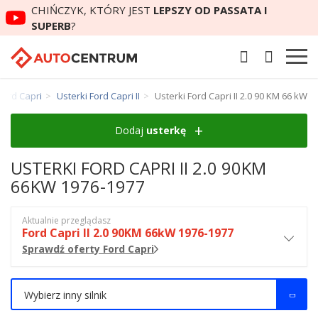
CHIŃCZYK, KTÓRY JEST
LEPSZY OD PASSATA I
SUPERB
?
Ford Capri
Usterki Ford Capri II
Usterki Ford Capri II 2.0 90 KM 66 kW
Dodaj
usterkę
USTERKI FORD CAPRI II 2.0 90KM
66KW 1976-1977
Aktualnie przeglądasz
Ford Capri II 2.0 90KM 66kW 1976-1977
Sprawdź oferty Ford Capri
Wybierz inny silnik