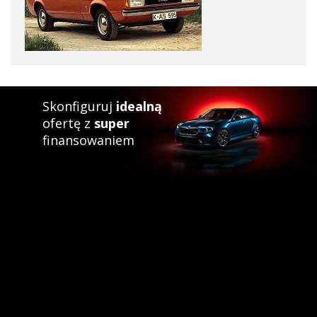
Skonfiguruj
idealną
ofertę z
super
finansowaniem