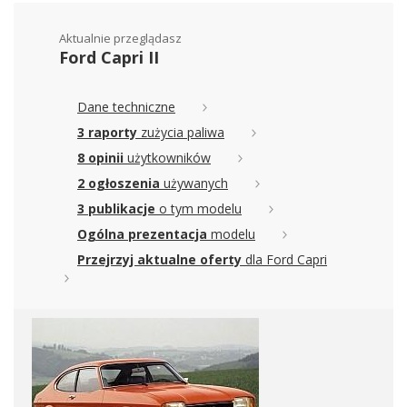
Aktualnie przeglądasz
Ford Capri II
Dane techniczne
3 raporty
zużycia paliwa
8 opinii
użytkowników
2 ogłoszenia
używanych
3 publikacje
o tym modelu
Ogólna prezentacja
modelu
Przejrzyj aktualne oferty
dla Ford Capri