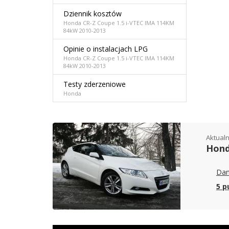
Dziennik kosztów
Honda CR-Z Coupe 1.5 i-VTEC IMA 114KM
84kW 2010-2013
Opinie o instalacjach LPG
Honda CR-Z Coupe 1.5 i-VTEC IMA 114KM
84kW 2010-2013
Testy zderzeniowe
Honda
Aktualn
Hond
Dan
5 p