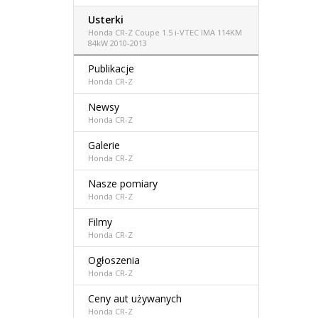
Usterki
Honda CR-Z Coupe 1.5 i-VTEC IMA 114KM
84kW 2010-2013
Publikacje
Honda CR-Z
Newsy
Honda CR-Z
Galerie
Honda CR-Z
Nasze pomiary
Honda CR-Z
Filmy
Honda CR-Z
Ogłoszenia
Honda CR-Z
Ceny aut używanych
Honda CR-Z