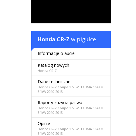
Honda CR-Z
w pigułce
Informacje o aucie
Katalog nowych
Honda CR-Z
Dane techniczne
Honda CR-Z Coupe 1.5 i-VTEC IMA 114KM
84kW 2010-2013
Raporty zużycia paliwa
Honda CR-Z Coupe 1.5 i-VTEC IMA 114KM
84kW 2010-2013
Opinie
Honda CR-Z Coupe 1.5 i-VTEC IMA 114KM
84kW 2010-2013