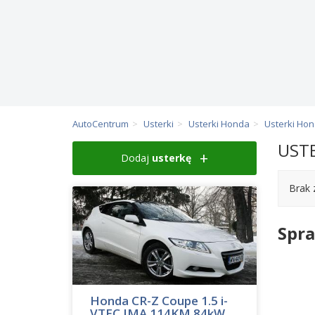
AutoCentrum
Usterki
Usterki Honda
Usterki Ho
USTE
Dodaj
usterkę
Brak 
Spr
Honda CR-Z Coupe 1.5 i-
VTEC IMA 114KM 84kW