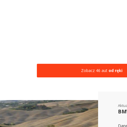
Zobacz 46 aut
od ręki
Aktu
BMW
Dane