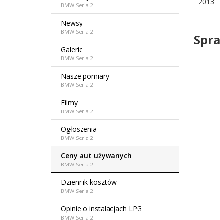
2013
BMW Seria 2
Newsy
BMW Seria 2
Spra
Galerie
BMW Seria 2
Nasze pomiary
BMW Seria 2
Filmy
BMW Seria 2
Ogłoszenia
BMW Seria 2
Ceny aut używanych
BMW Seria 2
Dziennik kosztów
BMW Seria 2
Opinie o instalacjach LPG
BMW Seria 2