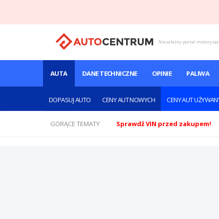
Niezależny portal motoryza
AUTA
DANE TECHNICZNE
OPINIE
PALIWA
DOPASUJ AUTO
CENY AUT NOWYCH
CENY AUT UŻYWAN
GORĄCE TEMATY
Sprawdź VIN przed zakupem!