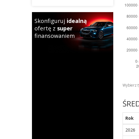
Skonfiguruj
idealną
ofertę z
super
finansowaniem
Wybierz ty
ŚRED
Rok
2026