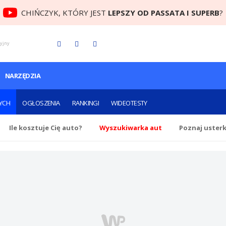
CHIŃCZYK, KTÓRY JEST
LEPSZY OD PASSATA I SUPERB
?
cyjny
NARZĘDZIA
YCH
OGŁOSZENIA
RANKINGI
WIDEOTESTY
Ile
kosztuje Cię
auto?
Wyszukiwarka aut
Poznaj uster