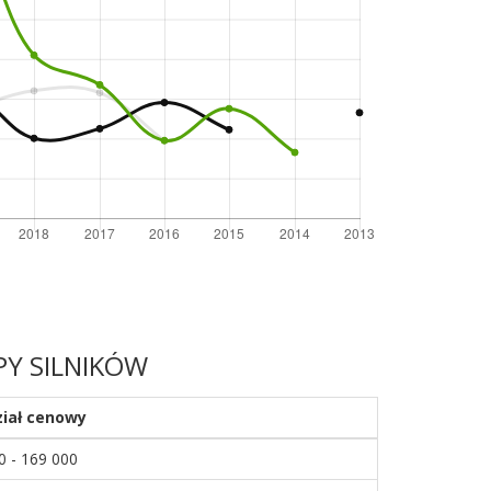
PY SILNIKÓW
ział cenowy
0 - 169 000