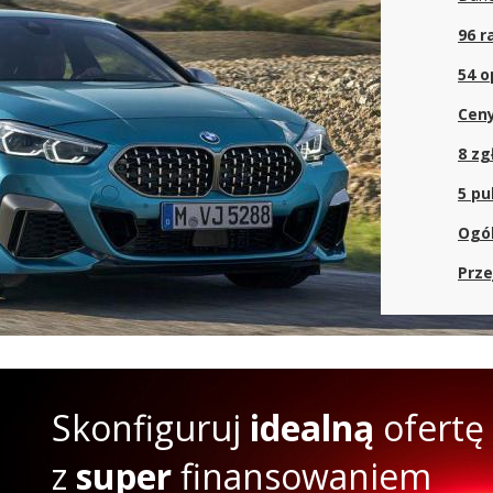
96 r
54 o
Cen
8 zg
5 pu
Ogól
Prze
Skonfiguruj
idealną
ofertę
z
super
finansowaniem