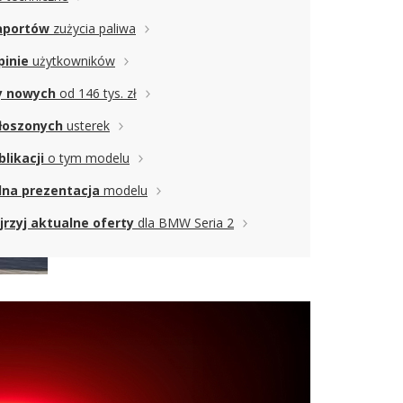
aportów
zużycia paliwa
pinie
użytkowników
y nowych
od 146 tys. zł
łoszonych
usterek
blikacji
o tym modelu
na prezentacja
modelu
jrzyj aktualne oferty
dla BMW Seria 2