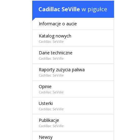
Cadillac SeVille
w pigułce
Informacje o aucie
Katalog nowych
Cadillac SeVille
Dane techniczne
Cadillac SeVille
Raporty zużycia paliwa
Cadillac SeVille
Opinie
Cadillac SeVille
Usterki
Cadillac SeVille
Publikacje
Cadillac SeVille
Newsy