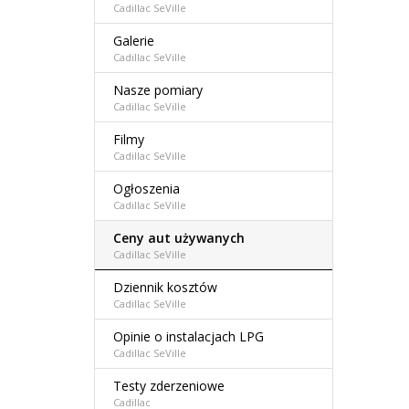
Cadillac SeVille
Galerie
Cadillac SeVille
Nasze pomiary
Cadillac SeVille
Filmy
Cadillac SeVille
Ogłoszenia
Cadillac SeVille
Ceny aut używanych
Cadillac SeVille
Dziennik kosztów
Cadillac SeVille
Opinie o instalacjach LPG
Cadillac SeVille
Testy zderzeniowe
Cadillac