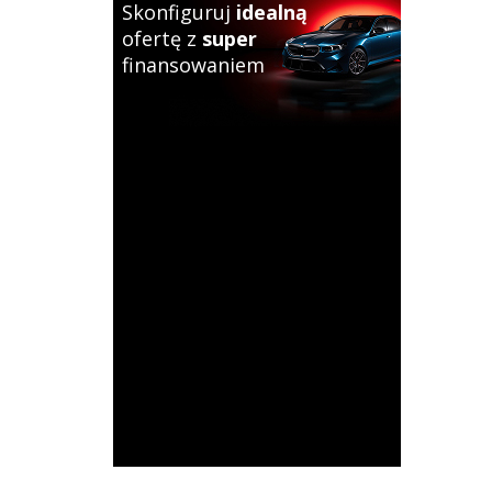
Skonfiguruj
idealną
ofertę z
super
finansowaniem