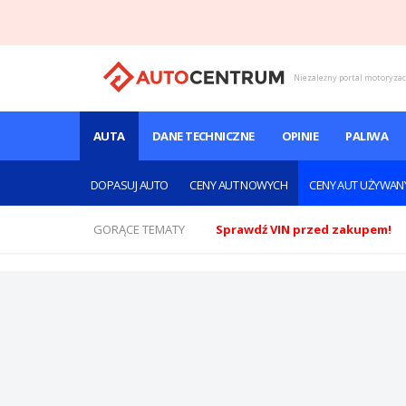
Niezależny portal motoryza
AUTA
DANE TECHNICZNE
OPINIE
PALIWA
DOPASUJ AUTO
CENY AUT NOWYCH
CENY AUT UŻYWAN
GORĄCE TEMATY
Sprawdź VIN przed zakupem!