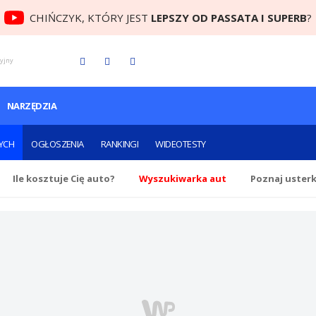
CHIŃCZYK, KTÓRY JEST
LEPSZY OD PASSATA I SUPERB
?
cyjny
NARZĘDZIA
YCH
OGŁOSZENIA
RANKINGI
WIDEOTESTY
Ile
kosztuje Cię
auto?
Wyszukiwarka aut
Poznaj uster