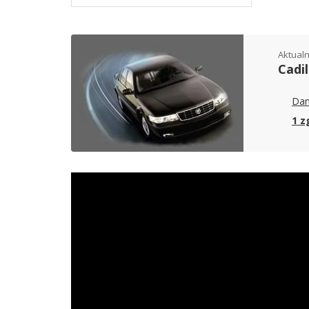
Aktualn
Cadil
Dan
1 z