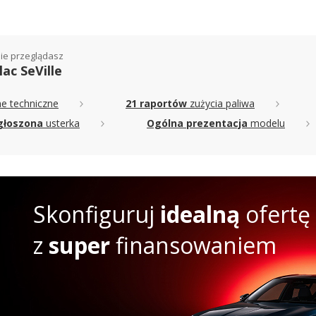
ie przeglądasz
lac SeVille
e techniczne
21 raportów
zużycia paliwa
głoszona
usterka
Ogólna prezentacja
modelu
Skonfiguruj
idealną
ofertę
z
super
finansowaniem