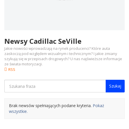
Newsy Cadillac SeVille
Jakie nowości wprowadzają na rynek producenci? Które auta
zaskoczą pod względem wizualnym i technicznym? I jakie zmiany
szykują się w przepisach drogowych? U nas najświeższe informacje
ze świata motoryzacji.
RSS
Szukaj
Brak newsów spełniających podane kryteria.
Pokaż
wszystkie.