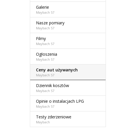
Galerie
Maybach 57
Nasze pomiary
Maybach 57
Filmy
Maybach 57
Ogłoszenia
Maybach 57
Ceny aut używanych
Maybach 57
Dziennik kosztów
Maybach 57
Opinie o instalacjach LPG
Maybach 57
Testy zderzeniowe
Maybach