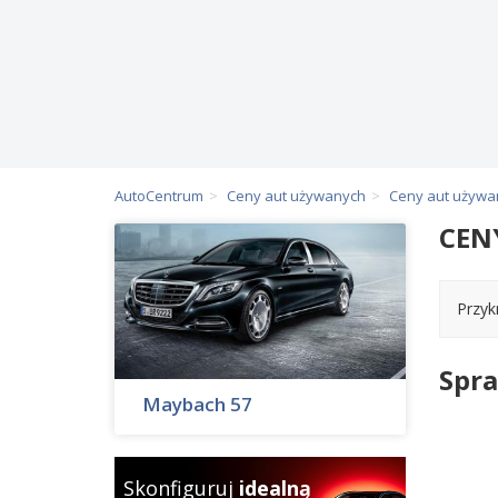
AutoCentrum
Ceny aut używanych
Ceny aut używ
CEN
Przyk
Spra
Maybach 57
Skonfiguruj
idealną