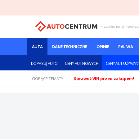
Niezależny portal motoryza
AUTA
DANE TECHNICZNE
OPINIE
PALIWA
DOPASUJ AUTO
CENY AUT NOWYCH
CENY AUT UŻYWAN
GORĄCE TEMATY
Sprawdź VIN przed zakupem!