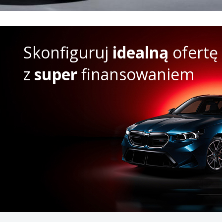
Skonfiguruj
idealną
ofertę
z
super
finansowaniem