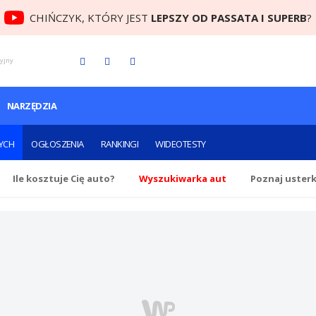
CHIŃCZYK, KTÓRY JEST
LEPSZY OD PASSATA I SUPERB
?
cyjny
NARZĘDZIA
YCH
OGŁOSZENIA
RANKINGI
WIDEOTESTY
Ile
kosztuje Cię
auto?
Wyszukiwarka aut
Poznaj uster