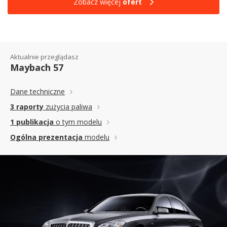
Zobacz więcej
ofert
Aktualnie przeglądasz
Maybach 57
Dane techniczne
3 raporty
zużycia paliwa
1 publikacja
o tym modelu
Ogólna prezentacja
modelu