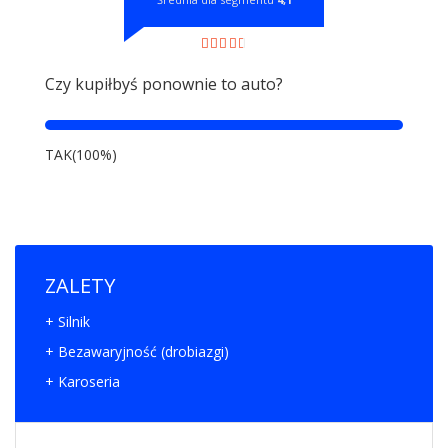
Czy kupiłbyś ponownie to auto?
TAK(100%)
ZALETY
+ Silnik
+ Bezawaryjność (drobiazgi)
+ Karoseria