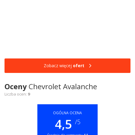
Zobacz więcej
ofert
Oceny
Chevrolet Avalanche
Liczba ocen:
9
OGÓLNA OCENA
4,5
/5
Średnia dla segmentu
4,1