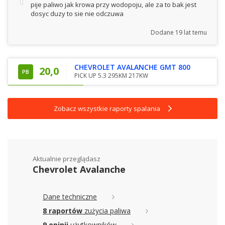
pije paliwo jak krowa przy wodopoju, ale za to bak jest
dosyc duzy to sie nie odczuwa
Dodane
19 lat temu
CHEVROLET AVALANCHE GMT 800
20,0
PB
PICK UP 5.3 295KM 217KW
Zobacz wszystkie raporty spalania
Aktualnie przeglądasz
Chevrolet Avalanche
Dane techniczne
8 raportów
zużycia paliwa
9 opinii
użytkowników