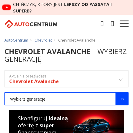
CHIŃCZYK, KTÓRY JEST
LEPSZY OD PASSATA I
SUPERB
?
AutoCentrum
Chevrolet
Chevrolet Avalanche
CHEVROLET AVALANCHE
– WYBIERZ
GENERACJĘ
Aktualnie przeglądasz
Chevrolet Avalanche
Wybierz generacje
Skonfiguruj
idealną
ofertę z
super
finansowaniem