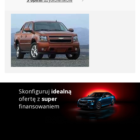
Skonfiguruj
idealną
ofertę z
super
finansowaniem