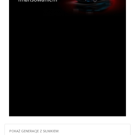
POKAŻ GENERACJE Z SILNIKIEM: