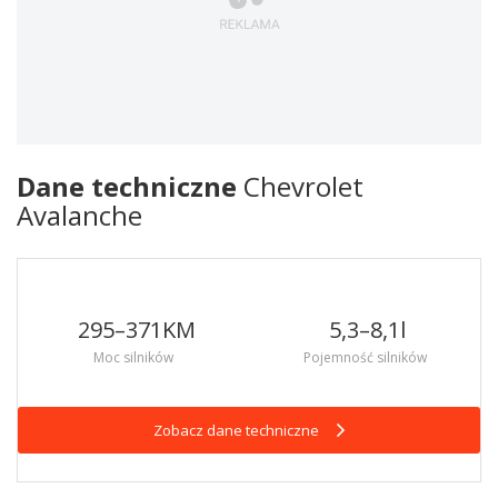
Dane techniczne
Chevrolet
Avalanche
295–371
KM
5,3–8,1
l
Moc silników
Pojemność silników
Zobacz dane techniczne