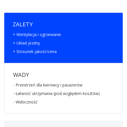
ZALETY
+ Wentylacja i ogrzewanie
+ Układ jezdny
+ Stosunek jakość/cena
WADY
- Przestrzeń dla kierowcy i pasażerów
- Łatwość utrzymania (pod względem kosztów)
- Widoczność