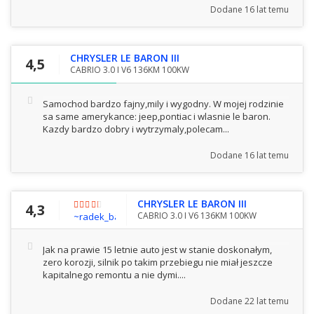
Dodane
16 lat temu
CHRYSLER LE BARON III
4,5
CABRIO 3.0 I V6 136KM 100KW
Samochod bardzo fajny,mily i wygodny. W mojej rodzinie
sa same amerykance: jeep,pontiac i wlasnie le baron.
Kazdy bardzo dobry i wytrzymaly,polecam...
Dodane
16 lat temu
CHRYSLER LE BARON III
4,3
CABRIO 3.0 I V6 136KM 100KW
~radek_baron3@interia.pl
Jak na prawie 15 letnie auto jest w stanie doskonałym,
zero korozji, silnik po takim przebiegu nie miał jeszcze
kapitalnego remontu a nie dymi....
Dodane
22 lat temu