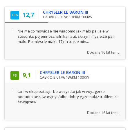
CHRYSLER LE BARON III
12,7
LPG
CABRIO 3.0 I V6 136KM 100KW
Nie ma co mowic,ze nie wiadomo jak malo pali,ale w
stosunku pojemnosci silnika i aut. skrzyni mysle,ze pali
malo. Po miescie maks 17,na trasie min...
Dodane
16 lat temu
CHRYSLER LE BARON III
9,1
PB
CABRIO 3.0 I V6 136KM 100KW
tani w eksploatacji - bo wszystko jak w voyagerze.
ponadto bezawaryjny. /albo dobry egzemplaż trafiłem ze
szwajcarii/.
Dodane
16 lat temu