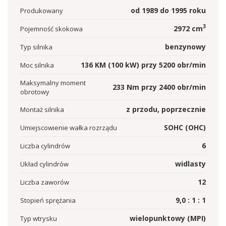
od
1989
do
1995
roku
Produkowany
3
2972
cm
Pojemność skokowa
benzynowy
Typ silnika
136
KM
(100
kW
)
przy
5200
obr/min
Moc silnika
Maksymalny moment
233
Nm przy
2400
obr/min
obrotowy
z przodu, poprzecznie
Montaż silnika
SOHC (OHC)
Umiejscowienie wałka rozrządu
6
Liczba cylindrów
widlasty
Układ cylindrów
12
Liczba zaworów
9,0 : 1 : 1
Stopień sprężania
wielopunktowy (MPI)
Typ wtrysku