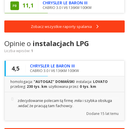
CHRYSLER LE BARON III
11,1
PB
CABRIO 3.0 I V6 136KM 100KW
Zobacz wszystkie raporty spalania
Opinie o
instalacjach LPG
Liczba wpisów:
1
CHRYSLER LE BARON III
4,5
CABRIO 3.0 I V6 136KM 100KW
homologacja:
"AUTOGAZ" DOMAŃSKI
instalacja:
LOVATO
przebieg:
230 tys. km
użytkowana przez:
0 tys. km
zdecydowanie polecam tą firmę .miła i szybka obsługa
.widać że pracują tam fachowcy.
Dodane
15 lat temu