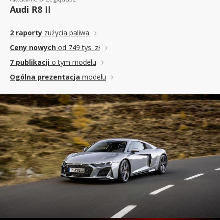
Audi R8 II
2 raporty
zużycia paliwa
Ceny nowych
od 749 tys. zł
7 publikacji
o tym modelu
Ogólna prezentacja
modelu