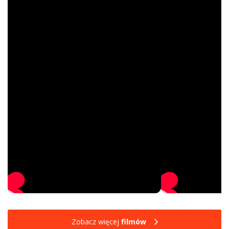
Zobacz więcej
filmów