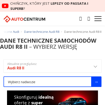
CHIŃCZYK, KTÓRY JEST
LEPSZY OD PASSATA I
SUPERB
?
chniczne Audi
Dane techniczne Audi R8
Dane techniczne Audi R8 II
DANE TECHNICZNE SAMOCHODÓW
AUDI R8 II
– WYBIERZ WERSJĘ
Aktualnie przeglądasz
Audi R8 II
Wybierz nadwozie
Skonfiguruj
idealną
ofertę z
super