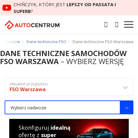
CHIŃCZYK, KTÓRY JEST
LEPSZY OD PASSATA I
SUPERB
?
techniczne
Dane techniczne FSO
Dane techniczne FSO Warszawa
DANE TECHNICZNE SAMOCHODÓW
FSO WARSZAWA
– WYBIERZ WERSJĘ
Aktualnie przeglądasz
FSO Warszawa
Wybierz nadwozie
Skonfiguruj
idealną
ofertę z
super