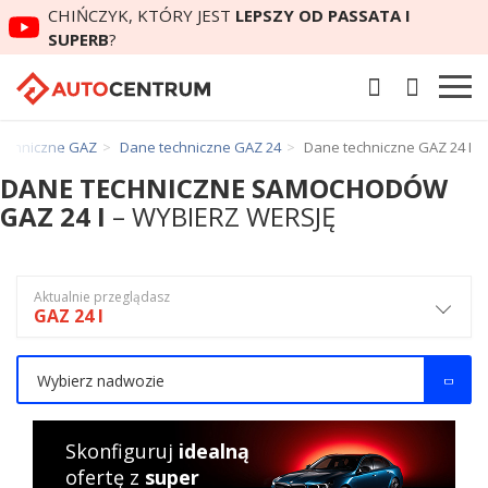
CHIŃCZYK, KTÓRY JEST
LEPSZY OD PASSATA I
SUPERB
?
echniczne GAZ
Dane techniczne GAZ 24
Dane techniczne GAZ 24 I
DANE TECHNICZNE SAMOCHODÓW
GAZ 24 I
– WYBIERZ WERSJĘ
Aktualnie przeglądasz
GAZ 24 I
Wybierz nadwozie
Skonfiguruj
idealną
ofertę z
super