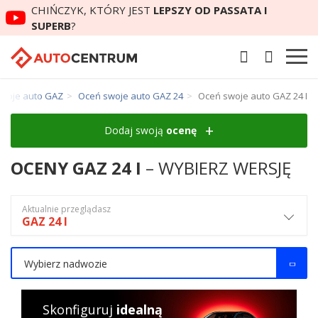
CHIŃCZYK, KTÓRY JEST
LEPSZY OD PASSATA I
SUPERB
?
woje auto GAZ
Oceń swoje auto GAZ 24
Oceń swoje auto GAZ 24 I
Dodaj swoją
ocenę
OCENY GAZ 24 I
– WYBIERZ WERSJĘ
Aktualnie przeglądasz
GAZ 24 I
Wybierz nadwozie
Skonfiguruj
idealną