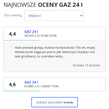
NAJNOWSZE
OCENY GAZ 24 I
Sortuj według:
GAZ 24 I
4,4
SEDAN 2.4 I 91KM 67KW
Auto powala gracją, maska na wysokości 150 cm, mojej
dziewczynie sięga po piersi. Jak otworzysz maskę i coś
tam grzebiesz, to szerokie ranty...
Dodane
15 lat temu
GAZ 24 I
4,6
KOMBI 2.4 I 105KM 77KW
Zobacz wszystkie
oceny