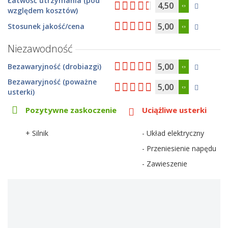
Łatwość utrzymania (pod
4,50
względem kosztów)
5,00
Stosunek jakość/cena
Niezawodność
5,00
Bezawaryjność (drobiazgi)
Bezawaryjność (poważne
5,00
usterki)
Pozytywne zaskoczenie
Uciążliwe usterki
+ Silnik
- Układ elektryczny
- Przeniesienie napędu
- Zawieszenie