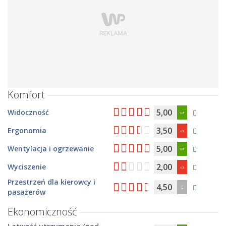
Komfort
5,00
Widoczność
3,50
Ergonomia
5,00
Wentylacja i ogrzewanie
2,00
Wyciszenie
Przestrzeń dla kierowcy i
4,50
pasażerów
Ekonomiczność