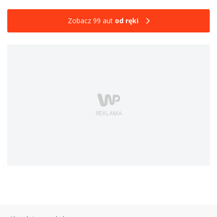
Zobacz 99 aut
od ręki