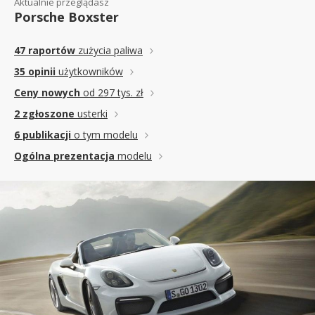
Aktualnie przeglądasz
Porsche Boxster
47 raportów
zużycia paliwa
35 opinii
użytkowników
Ceny nowych
od 297 tys. zł
2 zgłoszone
usterki
6 publikacji
o tym modelu
Ogólna prezentacja
modelu