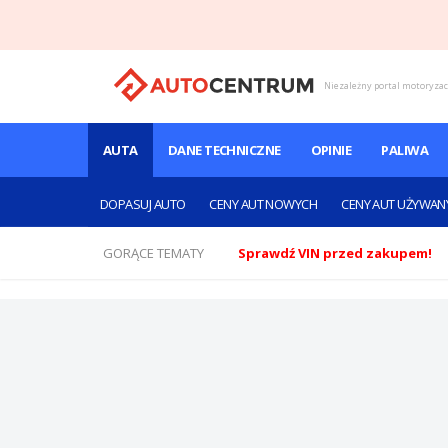
Niezależny portal motoryza
AUTA
DANE TECHNICZNE
OPINIE
PALIWA
DOPASUJ AUTO
CENY AUT NOWYCH
CENY AUT UŻYWAN
GORĄCE TEMATY
Sprawdź VIN przed zakupem!