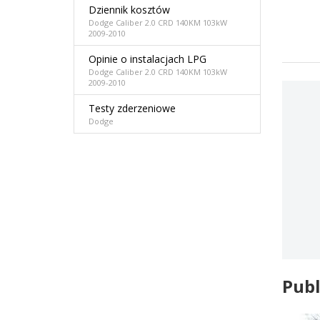
Dziennik kosztów
Dodge Caliber 2.0 CRD 140KM 103kW
2009-2010
Opinie o instalacjach LPG
Dodge Caliber 2.0 CRD 140KM 103kW
2009-2010
Testy zderzeniowe
Dodge
Publ