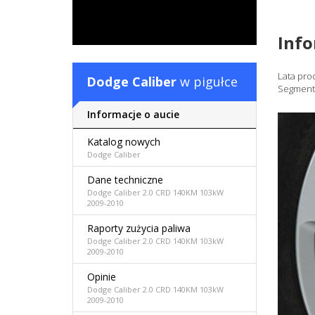
Inf
Lata pro
Dodge Caliber
w pigułce
Segment
Informacje o aucie
Katalog nowych
Dodge Caliber
Dane techniczne
Dodge Caliber 2.0 CRD 140KM 103kW
2009-2010
Raporty zużycia paliwa
Dodge Caliber 2.0 CRD 140KM 103kW
2009-2010
Opinie
Dodge Caliber 2.0 CRD 140KM 103kW
2009-2010