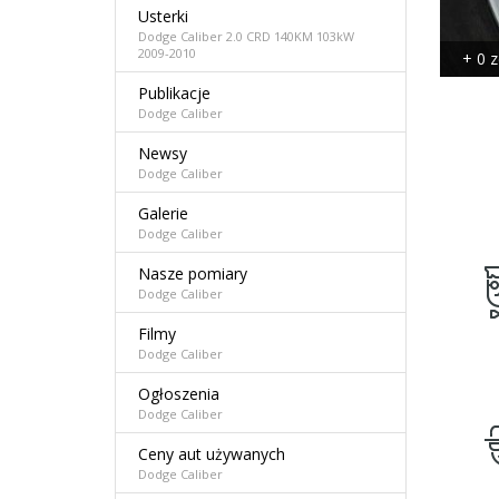
Usterki
Dodge Caliber 2.0 CRD 140KM 103kW
2009-2010
+ 0 z
Publikacje
Dodge Caliber
Newsy
Dodge Caliber
Galerie
Dodge Caliber
Nasze pomiary
Dodge Caliber
Filmy
Dodge Caliber
Ogłoszenia
Dodge Caliber
Ceny aut używanych
Dodge Caliber