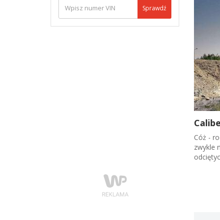
Sprawdź
Calib
Cóż - ro
zwykle 
odciętyc