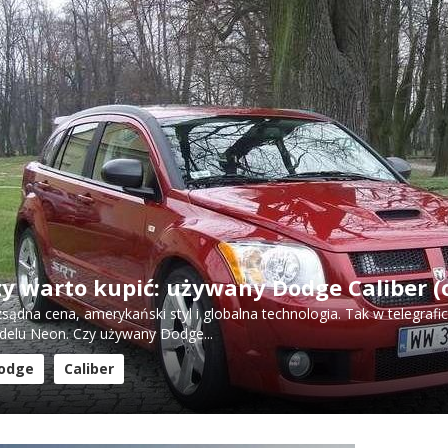
zy warto kupić: używany Dodge Caliber (
sądna cena, amerykański styl i globalna technologia. Tak w telegr
elu Neon. Czy używany Dodge...
odge
Caliber