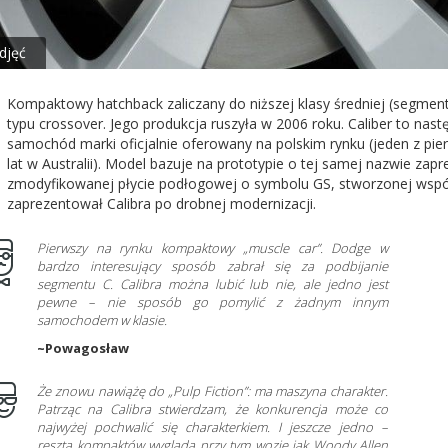
djęć
Kompaktowy hatchback zaliczany do niższej klasy średniej (segment
typu crossover. Jego produkcja ruszyła w 2006 roku. Caliber to nas
samochód marki oficjalnie oferowany na polskim rynku (jeden z pie
lat w Australii). Model bazuje na prototypie o tej samej nazwie z
zmodyfikowanej płycie podłogowej o symbolu GS, stworzonej wspól
zaprezentował Calibra po drobnej modernizacji.
Pierwszy na rynku kompaktowy „muscle car”. Dodge w
bardzo interesujący sposób zabrał się za podbijanie
segmentu C. Calibra można lubić lub nie, ale jedno jest
pewne – nie sposób go pomylić z żadnym innym
samochodem w klasie.
~Powagosław
Że znowu nawiążę do „Pulp Fiction”: ma maszyna charakter.
Patrząc na Calibra stwierdzam, że konkurencja może co
najwyżej pochwalić się charakterkiem. I jeszcze jedno –
reszta kompaktów wygląda przy tym wozie jak Woody Allen