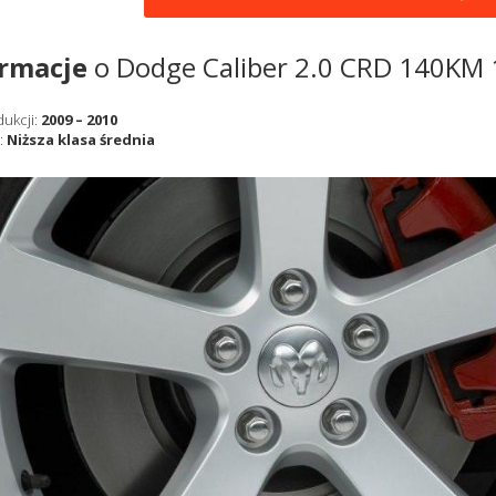
ormacje
o Dodge Caliber 2.0 CRD 140KM
dukcji:
2009 – 2010
:
Niższa klasa średnia