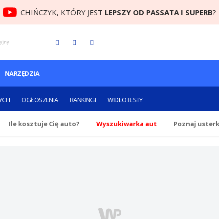
CHIŃCZYK, KTÓRY JEST
LEPSZY OD PASSATA I SUPERB
?
cyjny
NARZĘDZIA
YCH
OGŁOSZENIA
RANKINGI
WIDEOTESTY
Ile
kosztuje Cię
auto?
Wyszukiwarka aut
Poznaj uster