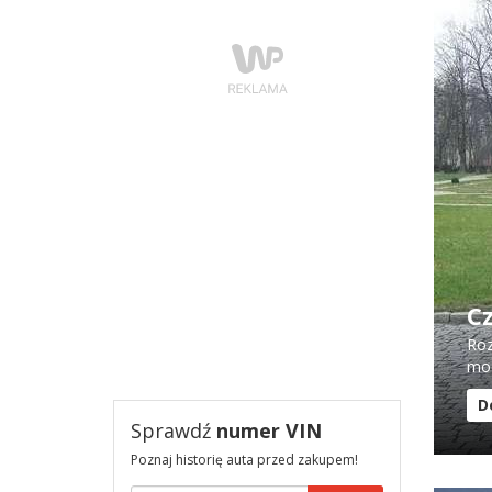
C
Roz
mod
D
Sprawdź
numer VIN
Poznaj historię auta przed zakupem!