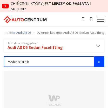
CHIŃCZYK, KTÓRY JEST
LEPSZY OD PASSATA I
SUPERB
?
ik kosztów Audi A8 D5
Dziennik kosztów Audi A8 D5 Sedan Facelifting
Aktualnie przeglądasz
Audi A8 D5 Sedan Facelifting
Wybierz silnik