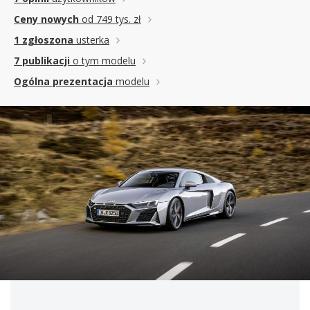
Ceny nowych
od 749 tys. zł
1 zgłoszona
usterka
7 publikacji
o tym modelu
Ogólna prezentacja
modelu