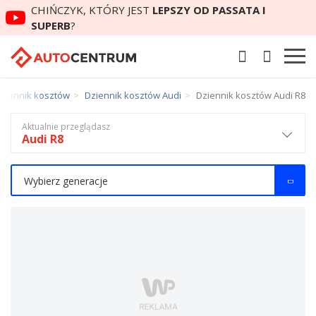
CHIŃCZYK, KTÓRY JEST
LEPSZY OD PASSATA I
SUPERB
?
ziennik kosztów
Dziennik kosztów Audi
Dziennik kosztów Audi R8
Aktualnie przeglądasz
Audi R8
Wybierz generacje