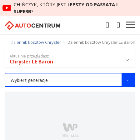
CHIŃCZYK, KTÓRY JEST
LEPSZY OD PASSATA I
SUPERB
?
ów
Dziennik kosztów Chrysler
Dziennik kosztów Chrysler LE Baron
Aktualnie przeglądasz
Chrysler LE Baron
Wybierz generacje