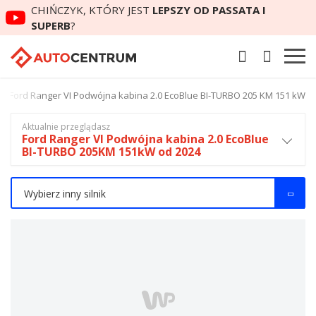
CHIŃCZYK, KTÓRY JEST
LEPSZY OD PASSATA I
SUPERB
?
w Ford Ranger VI Podwójna kabina 2.0 EcoBlue BI-TURBO 205 KM 151 kW
Aktualnie przeglądasz
Ford Ranger VI Podwójna kabina 2.0 EcoBlue
BI-TURBO 205KM 151kW od 2024
Wybierz inny silnik