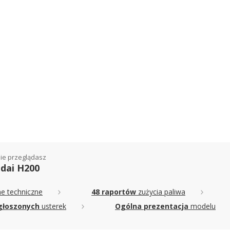
ie przeglądasz
dai H200
e techniczne
48 raportów
zużycia paliwa
głoszonych
usterek
Ogólna prezentacja
modelu