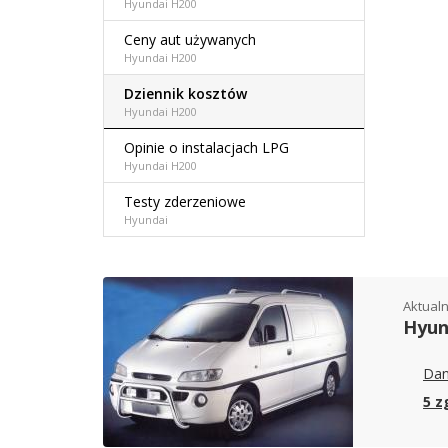
Hyundai H200
Ceny aut używanych
Hyundai H200
Dziennik kosztów
Hyundai H200
Opinie o instalacjach LPG
Hyundai H200
Testy zderzeniowe
Hyundai
Aktualn
Hyun
Dan
5 z