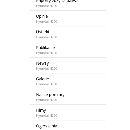
Raporty zużycia paliwa
Hyundai H200
Opinie
Hyundai H200
Usterki
Hyundai H200
Publikacje
Hyundai H200
Newsy
Hyundai H200
Galerie
Hyundai H200
Nasze pomiary
Hyundai H200
Filmy
Hyundai H200
Ogłoszenia