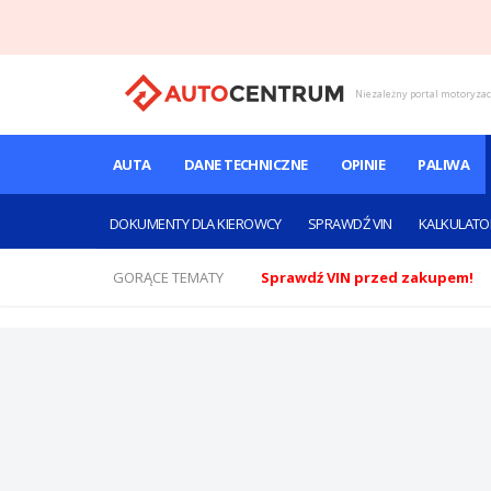
Niezależny portal motoryza
AUTA
DANE TECHNICZNE
OPINIE
PALIWA
DOKUMENTY DLA KIEROWCY
SPRAWDŹ VIN
KALKULATO
GORĄCE TEMATY
Sprawdź VIN przed zakupem!