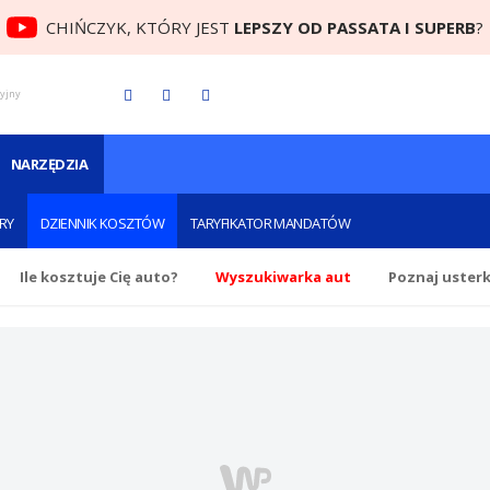
CHIŃCZYK, KTÓRY JEST
LEPSZY OD PASSATA I SUPERB
?
cyjny
NARZĘDZIA
RY
DZIENNIK KOSZTÓW
TARYFIKATOR MANDATÓW
Ile
kosztuje Cię
auto?
Wyszukiwarka aut
Poznaj uster