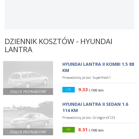
DZIENNIK KOSZTÓW - HYUNDAI
LANTRA
HYUNDAI LANTRA II KOMBI 1.5 88
KM
Prowadzony przez:
Superfresh1
9.33
LPG
l /100 km
ZDJĘCIE PRZYKŁADOWE
HYUNDAI LANTRA II SEDAN 1.6
114 KM
Prowadzony przez:
GrzegorzK123
8.31
PB
l /100 km
ZDJĘCIE PRZYKŁADOWE