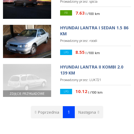
Prowadzony przez:
spicia
7.63
PB
l /100 km
HYUNDAI LANTRA I SEDAN 1.5 86
KM
Prowadzony przez:
roodi
8.55
LPG
l /100 km
HYUNDAI LANTRA II KOMBI 2.0
139 KM
Prowadzony przez:
LUK721
10.12
LPG
l /100 km
ZDJĘCIE PRZYKŁADOWE
1
Poprzednia
Następna