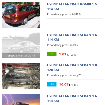
HYUNDAI LANTRA II KOMBI 1.6
114 KM
Prowadzony przez:
aliali1974
HYUNDAI LANTRA II SEDAN 1.6
114 KM
Prowadzony przez:
m4cky
9.01
PB
l /100 km
ZDJĘCIE PRZYKŁADOWE
HYUNDAI LANTRA II SEDAN 1.8
128 KM
Prowadzony przez:
Arkady70
10.07
LPG
l /100 km
HYUNDAI LANTRA II SEDAN 1.6
114 KM