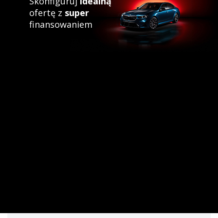
Skonfiguruj
idealną
ofertę z
super
finansowaniem