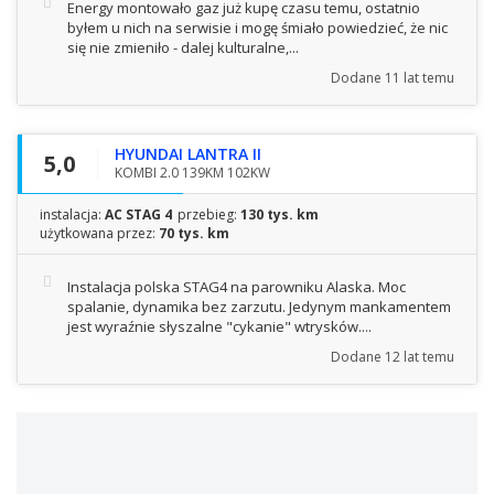
Energy montowało gaz już kupę czasu temu, ostatnio
byłem u nich na serwisie i mogę śmiało powiedzieć, że nic
się nie zmieniło - dalej kulturalne,...
Dodane
11 lat temu
HYUNDAI LANTRA II
5,0
KOMBI 2.0 139KM 102KW
instalacja:
AC STAG 4
przebieg:
130 tys. km
użytkowana przez:
70 tys. km
Instalacja polska STAG4 na parowniku Alaska. Moc
spalanie, dynamika bez zarzutu. Jedynym mankamentem
jest wyraźnie słyszalne "cykanie" wtrysków....
Dodane
12 lat temu