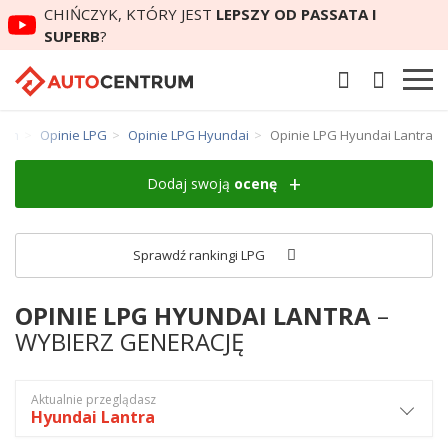
CHIŃCZYK, KTÓRY JEST
LEPSZY OD PASSATA I
SUPERB
?
rum
Opinie LPG
Opinie LPG Hyundai
Opinie LPG Hyundai Lantra
Dodaj swoją
ocenę
Sprawdź rankingi LPG
OPINIE LPG HYUNDAI LANTRA
–
WYBIERZ GENERACJĘ
Aktualnie przeglądasz
Hyundai Lantra