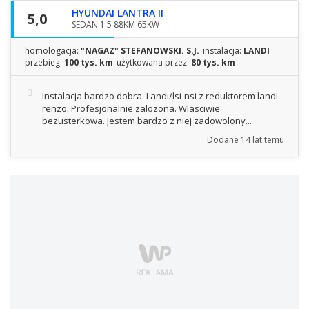
HYUNDAI LANTRA II
5,0
SEDAN 1.5 88KM 65KW
homologacja:
"NAGAZ" STEFANOWSKI. S.J.
instalacja:
LANDI
przebieg:
100 tys. km
użytkowana przez:
80 tys. km
Instalacja bardzo dobra. Landi/lsi-nsi z reduktorem landi
renzo. Profesjonalnie zalozona. Wlasciwie
bezusterkowa. Jestem bardzo z niej zadowolony...
Dodane
14 lat temu