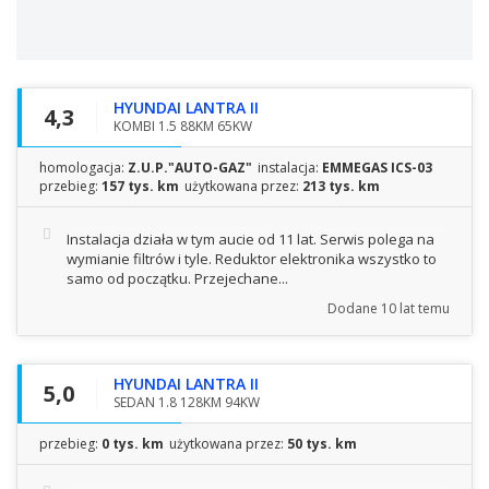
HYUNDAI LANTRA II
4,3
KOMBI 1.5 88KM 65KW
homologacja:
Z.U.P."AUTO-GAZ"
instalacja:
EMMEGAS ICS-03
przebieg:
157 tys. km
użytkowana przez:
213 tys. km
Instalacja działa w tym aucie od 11 lat. Serwis polega na
wymianie filtrów i tyle. Reduktor elektronika wszystko to
samo od początku. Przejechane...
Dodane
10 lat temu
HYUNDAI LANTRA II
5,0
SEDAN 1.8 128KM 94KW
przebieg:
0 tys. km
użytkowana przez:
50 tys. km