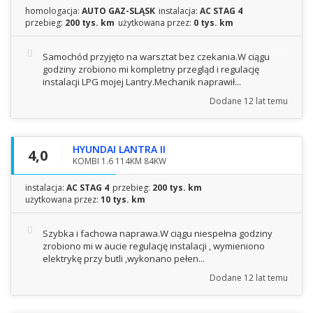
homologacja:
AUTO GAZ-SLĄSK
instalacja:
AC STAG 4
przebieg:
200 tys. km
użytkowana przez:
0 tys. km
Samochód przyjęto na warsztat bez czekania.W ciągu
godziny zrobiono mi kompletny przegląd i regulację
instalacji LPG mojej Lantry.Mechanik naprawił...
Dodane
12 lat temu
HYUNDAI LANTRA II
4,0
KOMBI 1.6 114KM 84KW
instalacja:
AC STAG 4
przebieg:
200 tys. km
użytkowana przez:
10 tys. km
Szybka i fachowa naprawa.W ciągu niespełna godziny
zrobiono mi w aucie regulację instalacji , wymieniono
elektrykę przy butli ,wykonano pełen...
Dodane
12 lat temu