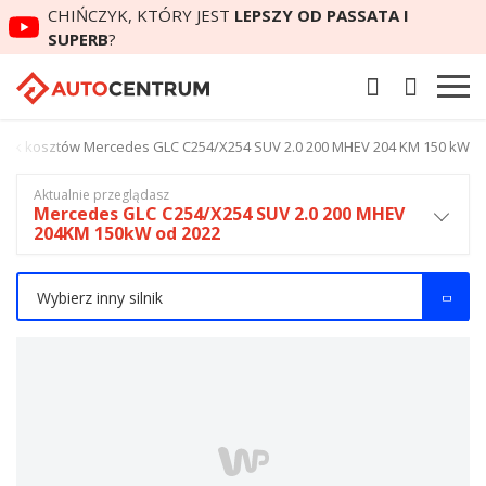
CHIŃCZYK, KTÓRY JEST
LEPSZY OD PASSATA I
SUPERB
?
nnik kosztów Mercedes GLC C254/X254 SUV 2.0 200 MHEV 204 KM 150 kW
Aktualnie przeglądasz
Mercedes GLC C254/X254 SUV 2.0 200 MHEV
204KM 150kW od 2022
Wybierz inny silnik