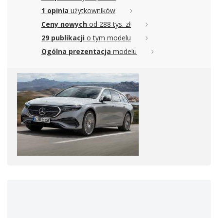
1 opinia
użytkowników
Ceny nowych
od 288 tys. zł
29 publikacji
o tym modelu
Ogólna prezentacja
modelu