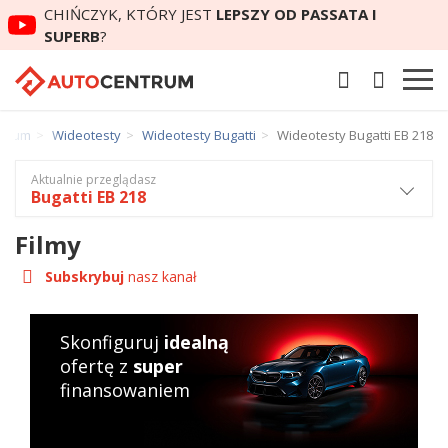
CHIŃCZYK, KTÓRY JEST
LEPSZY OD PASSATA I
SUPERB
?
ntrum
Wideotesty
Wideotesty Bugatti
Wideotesty Bugatti EB 218
Aktualnie przeglądasz
Bugatti EB 218
Filmy
Subskrybuj
nasz kanał
Skonfiguruj
idealną
ofertę z
super
finansowaniem