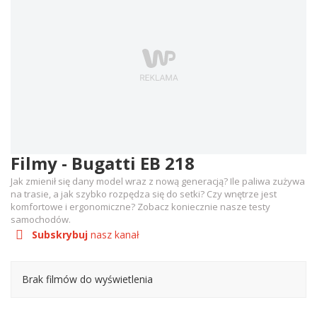
Filmy - Bugatti EB 218
Jak zmienił się dany model wraz z nową generacją? Ile paliwa zużywa
na trasie, a jak szybko rozpędza się do setki? Czy wnętrze jest
komfortowe i ergonomiczne? Zobacz koniecznie nasze testy
samochodów.
Subskrybuj
nasz kanał
Brak filmów do wyświetlenia