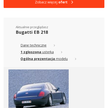
Zobacz więcej
ofert
Aktualnie przeglądasz
Bugatti EB 218
Dane techniczne
1 zgłoszona
usterka
Ogólna prezentacja
modelu