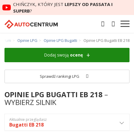
CHIŃCZYK, KTÓRY JEST
LEPSZY OD PASSATA I
SUPERB
?
entrum
Opinie LPG
Opinie LPG Bugatti
Opinie LPG Bugatti EB 218
Dodaj swoją
ocenę
Sprawdź rankingi LPG
OPINIE LPG BUGATTI EB 218
–
WYBIERZ SILNIK
Aktualnie przeglądasz
Bugatti EB 218