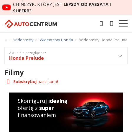
CHIŃCZYK, KTÓRY JEST
LEPSZY OD PASSATA I
SUPERB
?
trum
Wideotesty
Wideotesty Honda
Wideotesty Honda Prelude
Aktualnie przeglądasz
Honda Prelude
Filmy
Subskrybuj
nasz kanał
Skonfiguruj
idealną
ofertę z
super
finansowaniem