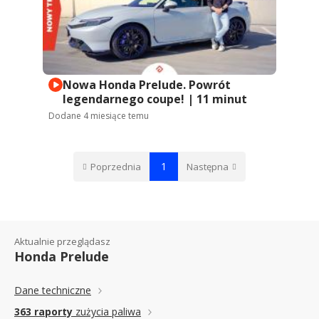
Nowa Honda Prelude. Powrót
legendarnego coupe! | 11 minut
Dodane
4 miesiące temu
1
Poprzednia
Następna
Aktualnie przeglądasz
Honda Prelude
Dane techniczne
363 raporty
zużycia paliwa