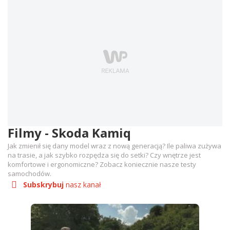
Filmy - Skoda Kamiq
Jak zmienił się dany model wraz z nową generacją? Ile paliwa zużywa
na trasie, a jak szybko rozpędza się do setki? Czy wnętrze jest
komfortowe i ergonomiczne? Zobacz koniecznie nasze testy
samochodów.
Subskrybuj
nasz kanał