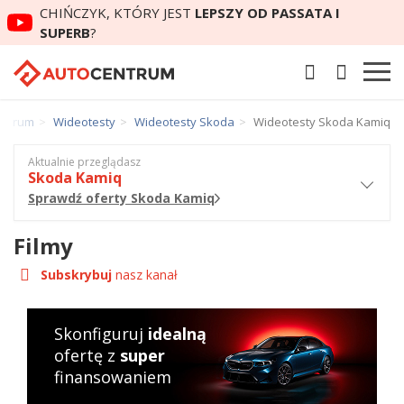
CHIŃCZYK, KTÓRY JEST
LEPSZY OD PASSATA I
SUPERB
?
entrum
Wideotesty
Wideotesty Skoda
Wideotesty Skoda Kamiq
Aktualnie przeglądasz
Skoda Kamiq
Sprawdź oferty Skoda Kamiq
Filmy
Subskrybuj
nasz kanał
Skonfiguruj
idealną
ofertę z
super
finansowaniem