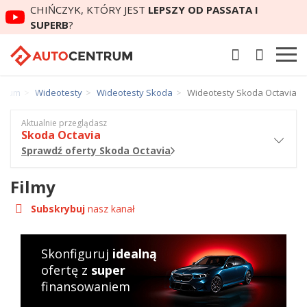
CHIŃCZYK, KTÓRY JEST
LEPSZY OD PASSATA I
SUPERB
?
ntrum
Wideotesty
Wideotesty Skoda
Wideotesty Skoda Octavia
Aktualnie przeglądasz
Skoda Octavia
Sprawdź oferty Skoda Octavia
Filmy
Subskrybuj
nasz kanał
Skonfiguruj
idealną
ofertę z
super
finansowaniem