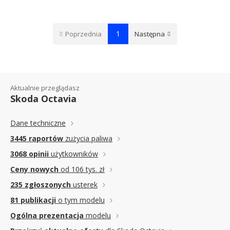
1
Poprzednia
Następna
Aktualnie przeglądasz
Skoda Octavia
Dane techniczne
3445 raportów
zużycia paliwa
3068 opinii
użytkowników
Ceny nowych
od 106 tys. zł
235 zgłoszonych
usterek
81 publikacji
o tym modelu
Ogólna prezentacja
modelu