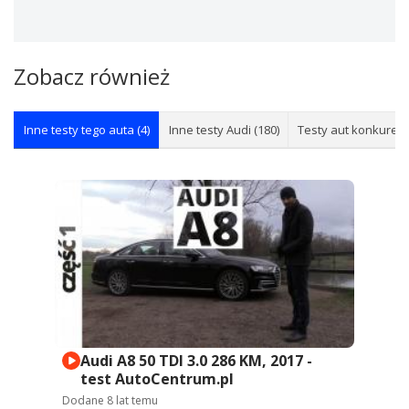
Zobacz również
Inne testy tego auta (4)
Inne testy Audi (180)
Testy aut konkurenc
Audi A8 50 TDI 3.0 286 KM, 2017 -
test AutoCentrum.pl
Dodane
8 lat temu