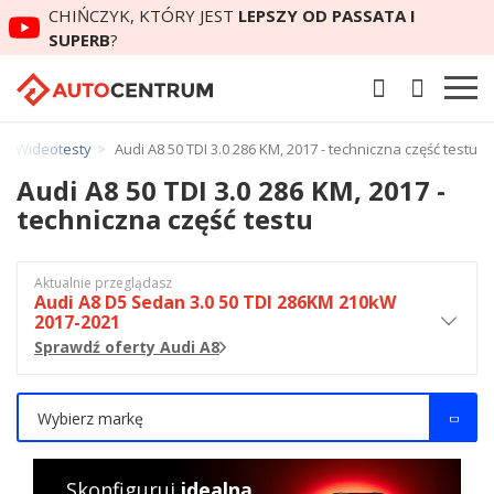
CHIŃCZYK, KTÓRY JEST
LEPSZY OD PASSATA I
SUPERB
?
Wideotesty
Audi A8 50 TDI 3.0 286 KM, 2017 - techniczna część testu
Audi A8 50 TDI 3.0 286 KM, 2017 -
techniczna część testu
Aktualnie przeglądasz
Audi A8 D5 Sedan 3.0 50 TDI 286KM 210kW
2017-2021
Sprawdź oferty Audi A8
Wybierz markę
Skonfiguruj
idealną