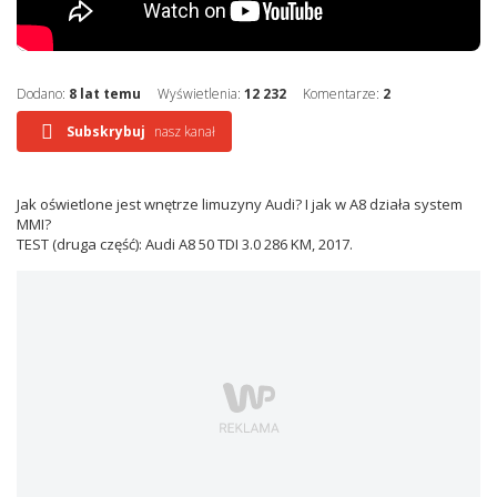
Dodano:
8 lat temu
Wyświetlenia:
12 232
Komentarze:
2
Subskrybuj
nasz kanał
Jak oświetlone jest wnętrze limuzyny Audi? I jak w A8 działa system
MMI?
TEST (druga część): Audi A8 50 TDI 3.0 286 KM, 2017.