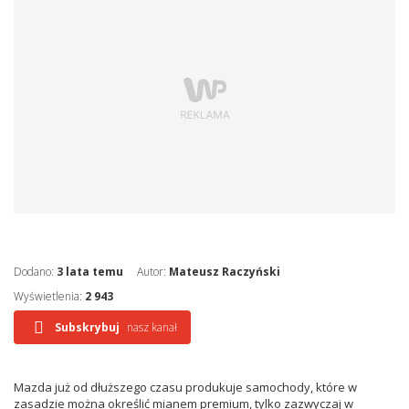
Dodano:
3 lata temu
Autor:
Mateusz Raczyński
Wyświetlenia:
2 943
Subskrybuj
nasz kanał
Mazda już od dłuższego czasu produkuje samochody, które w
zasadzie można określić mianem premium, tylko zazwyczaj w