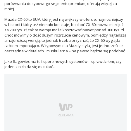
porównaniu do typowego segmentu premium, oferują więcej za
mniej.
Mazda CX-60 to SUV, który jest największy w ofercie, najmocniejszy
w historii i który też niemało kosztuje, bo choć CX-60 można mieć już
za 200 tys. zł, tak ta wersja może kosztować nawet ponad 300 tys. zł.
Choć mówimy o dość dużym rozrzucie cenowym, pomiędzy najtańszą
a najdroższą wersją, to jednak trzeba przyznać, że CX-60 wygląda
całkiem imponująco. W typowym dla Mazdy stylu, jest jednocześnie
oszczędna w detalach i muskularna – na pewno będzie się podobać.
Jako flagowiec ma też sporo nowych systemów – sprawdziłem, czy
jeden z nich da się oszukać...