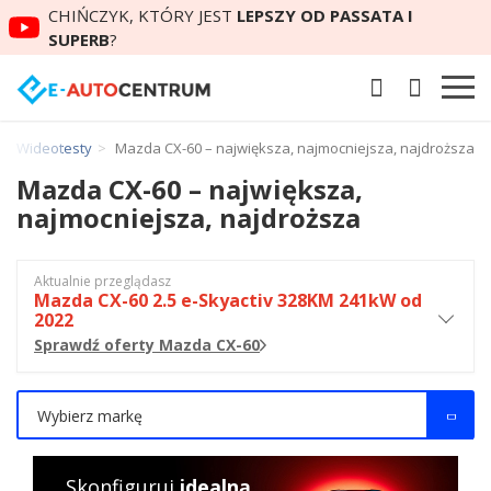
CHIŃCZYK, KTÓRY JEST
LEPSZY OD PASSATA I
SUPERB
?
Wideotesty
Mazda CX-60 – największa, najmocniejsza, najdroższa
Mazda CX-60 – największa,
najmocniejsza, najdroższa
Aktualnie przeglądasz
Mazda CX-60 2.5 e-Skyactiv 328KM 241kW od
2022
Sprawdź oferty Mazda CX-60
Wybierz markę
Skonfiguruj
idealną