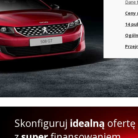
Dane 
Ceny
14 pub
Ogóln
Przej
Skonfiguruj
idealną
ofertę
z
super
finansowaniem