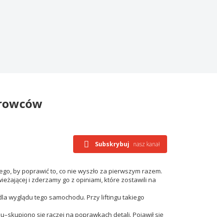
ierowców
Subskrybuj
nasz kanał
tego, by poprawić to, co nie wyszło za pierwszym razem.
eżającej i zderzamy go z opiniami, które zostawili na
la wyglądu tego samochodu. Przy liftingu takiego
–skupiono się raczej na poprawkach detali. Pojawił się