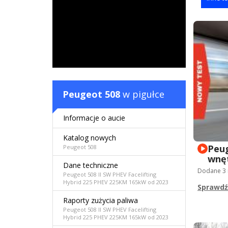
Peugeot 508
w pigułce
Informacje o aucie
Katalog nowych
Peug
Peugeot 508
wnęt
Dane techniczne
Dodane
3
Peugeot 508 II SW PHEV Facelifting
Hybrid 225 PHEV 225KM 165kW od 2023
Sprawdź
Raporty zużycia paliwa
Peugeot 508 II SW PHEV Facelifting
Hybrid 225 PHEV 225KM 165kW od 2023