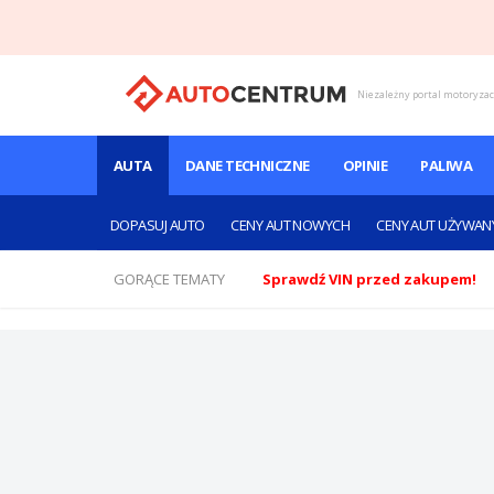
Niezależny portal motoryza
AUTA
DANE TECHNICZNE
OPINIE
PALIWA
DOPASUJ AUTO
CENY AUT NOWYCH
CENY AUT UŻYWAN
GORĄCE TEMATY
Sprawdź VIN przed zakupem!