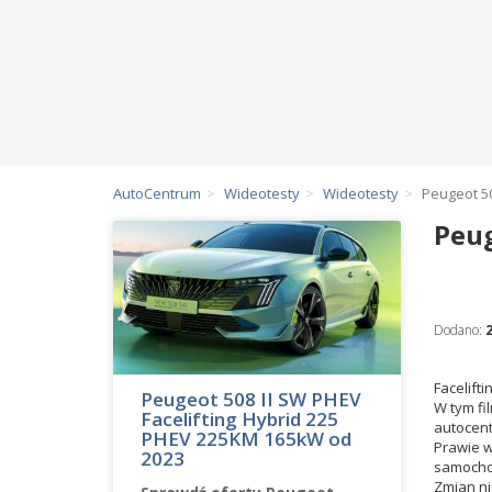
AutoCentrum
Wideotesty
Wideotesty
Peugeot 50
Peug
Dodano:
Facelift
Peugeot 508 II SW PHEV
W tym fi
Facelifting Hybrid 225
autocentr
PHEV 225KM 165kW od
Prawie w
2023
samochod
Zmian ni