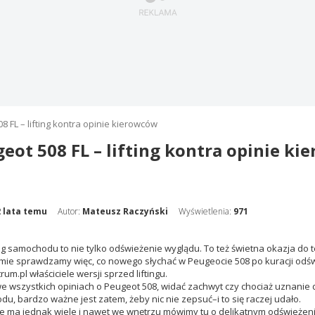
8 FL – lifting kontra opinie kierowców
eot 508 FL – lifting kontra opinie k
2 lata temu
Autor:
Mateusz Raczyński
Wyświetlenia:
971
ing samochodu to nie tylko odświeżenie wyglądu. To też świetna okazja do 
lmie sprawdzamy więc, co nowego słychać w Peugeocie 508 po kuracji odświ
um.pl właściciele wersji sprzed liftingu.
e wszystkich opiniach o Peugeot 508, widać zachwyt czy chociaż uznanie d
u, bardzo ważne jest zatem, żeby nic nie zepsuć–i to się raczej udało.
e ma jednak wiele i nawet we wnętrzu mówimy tu o delikatnym odświeżeniu