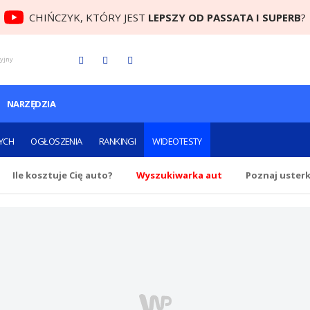
CHIŃCZYK, KTÓRY JEST
LEPSZY OD PASSATA I SUPERB
?
cyjny
NARZĘDZIA
YCH
OGŁOSZENIA
RANKINGI
WIDEOTESTY
Ile
kosztuje Cię
auto?
Wyszukiwarka aut
Poznaj uster