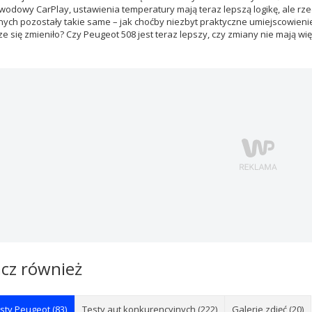
odowy CarPlay, ustawienia temperatury mają teraz lepszą logikę, ale rze
nych pozostały takie same – jak choćby niezbyt praktyczne umiejscowienie
ze się zmieniło? Czy Peugeot 508 jest teraz lepszy, czy zmiany nie mają w
cz również
sty Peugeot (83)
Testy aut konkurencyjnych (222)
Galerie zdjęć (20)