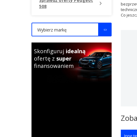
Sprawdź oferty Peugeot
bezprzew
508
technicz
Co jeszc
Wybierz markę
Skonfiguruj
idealną
ofertę z
super
finansowaniem
Zoba
Inne te