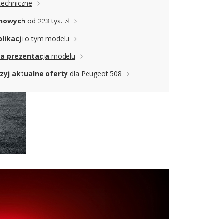
techniczne
 nowych
od 223 tys. zł
likacji
o tym modelu
a prezentacja
modelu
rzyj aktualne oferty
dla Peugeot 508