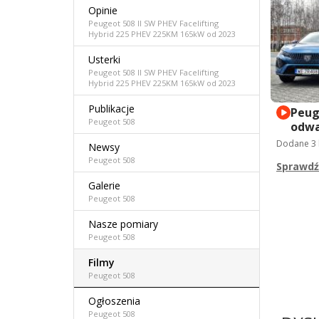
Opinie
Peugeot 508 II SW PHEV Facelifting
Hybrid 225 PHEV 225KM 165kW od 2023
Usterki
Peugeot 508 II SW PHEV Facelifting
Hybrid 225 PHEV 225KM 165kW od 2023
Publikacje
Peug
Peugeot 508
odwa
Dodane
3
Newsy
Peugeot 508
Sprawdź
Galerie
Peugeot 508
Nasze pomiary
Peugeot 508
Filmy
Peugeot 508
Ogłoszenia
Peugeot 508