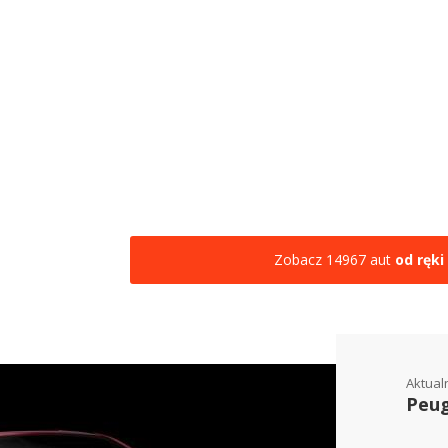
Zobacz 14967 aut
od ręki
Aktual
Peug