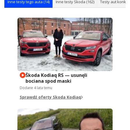
Inne testy tego auta (14)
Inne testy Skoda (162)
Testy aut konkur
Škoda Kodiaq RS — usunęli
bociana spod maski
Dodane
4 lata temu
Sprawdź oferty Skoda Kodiaq