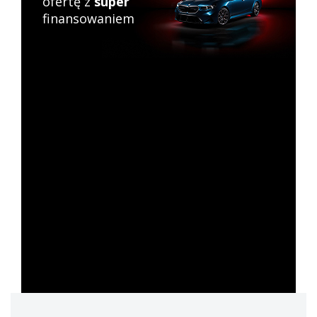
ofertę z
super
finansowaniem