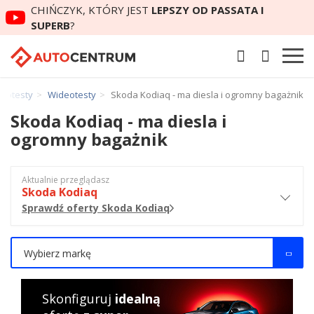
CHIŃCZYK, KTÓRY JEST
LEPSZY OD PASSATA I
SUPERB
?
eotesty
Wideotesty
Skoda Kodiaq - ma diesla i ogromny bagażnik
Skoda Kodiaq - ma diesla i
ogromny bagażnik
Aktualnie przeglądasz
Skoda Kodiaq
Sprawdź oferty Skoda Kodiaq
Wybierz markę
Skonfiguruj
idealną