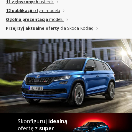
11 zgłoszonych
usterek
12 publikacji
o tym modelu
Ogólna prezentacja
modelu
Przejrzyj aktualne oferty
dla Skoda Kodiaq
Skonfiguruj
idealną
ofertę z
super