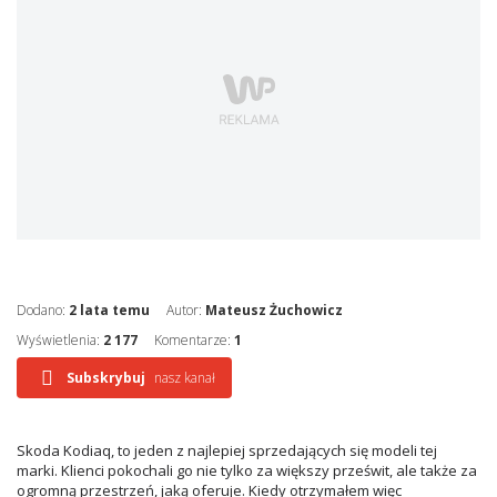
Dodano:
2 lata temu
Autor:
Mateusz Żuchowicz
Wyświetlenia:
2 177
Komentarze:
1
Subskrybuj
nasz kanał
Skoda Kodiaq, to jeden z najlepiej sprzedających się modeli tej
marki. Klienci pokochali go nie tylko za większy prześwit, ale także za
ogromną przestrzeń, jaką oferuje. Kiedy otrzymałem więc