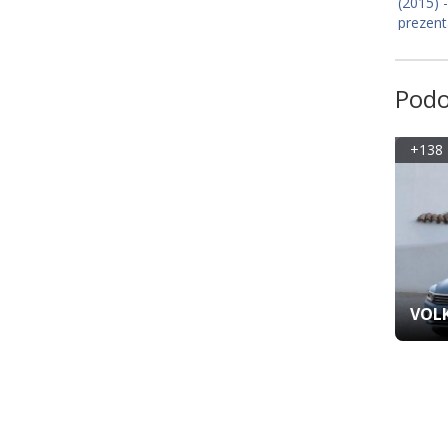
Podo
+138 
VOLK