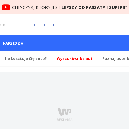
CHIŃCZYK, KTÓRY JEST
LEPSZY OD PASSATA I SUPERB
?
cyjny
NARZĘDZIA
Ile
kosztuje Cię
auto?
Wyszukiwarka aut
Poznaj uster