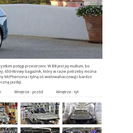
tkim potęgi przestrzeni. W B8 jest jej multum, bo
, 650-litrowy bagażnik, który w razie potrzeby można
ny McPhersona i tylną oś wielowahaczową) i bardzo
czną jazdę).
i
Wnętrze - przód
Wnętrze - tył