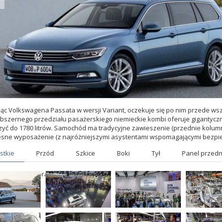
ąc Volkswagena Passata w wersji Variant, oczekuje się po nim przede wszys
bszernego przedziału pasażerskiego niemieckie kombi oferuje gigantyczny
yć do 1780 litrów. Samochód ma tradycyjne zawieszenie (przednie kolum
ne wyposażenie (z najróżniejszymi asystentami wspomagającymi bezpie
stkie
Przód
Szkice
Boki
Tył
Panel przedn
żnik
Góra
Podzespoły